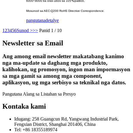
6000~8000 ka oras ubos sa 105
°C
palibot,
Mosunod sa AEC-Q200 RoHS Directive Correspondence.
pangutana
detalye
1
2
3
4
5
6
Sunod >
>>
Panid 1 / 10
Newsletter sa Email
Ang among email newsletter makatabang kanimo
nga ma-update sa daghang mga produkto,
kalihokan, ug promosyon, ingon man impormasyon
sa mga gamit sa among mga component,
aplikasyon, ug mga serbisyo sa teknikal nga datos.
Pangutana Alang sa Listahan sa Presyo
Kontaka kami
Idugang: 258 Guangcun Rd, Yangwang Industrial Park,
Fengxian District, Shanghai 201406, China
Tel: +86 18355189974