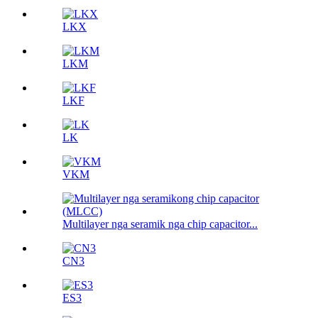
LKX
LKM
LKF
LK
VKM
Multilayer nga seramik nga chip capacitor...
CN3
ES3