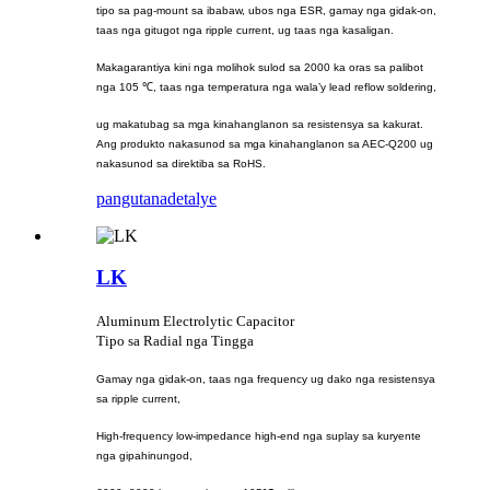
tipo sa pag-mount sa ibabaw, ubos nga ESR, gamay nga gidak-on,
taas nga gitugot nga ripple current, ug taas nga kasaligan.
Makagarantiya kini nga molihok sulod sa 2000 ka oras sa palibot
nga 105 ℃, taas nga temperatura nga wala’y lead reflow soldering,
ug makatubag sa mga kinahanglanon sa resistensya sa kakurat.
Ang produkto nakasunod sa mga kinahanglanon sa AEC-Q200 ug
nakasunod sa direktiba sa RoHS.
pangutana
detalye
LK
Aluminum Electrolytic Capacitor
Tipo sa Radial nga Tingga
Gamay nga gidak-on, taas nga frequency ug dako nga resistensya
sa ripple current,
High-frequency low-impedance high-end nga suplay sa kuryente
nga gipahinungod,