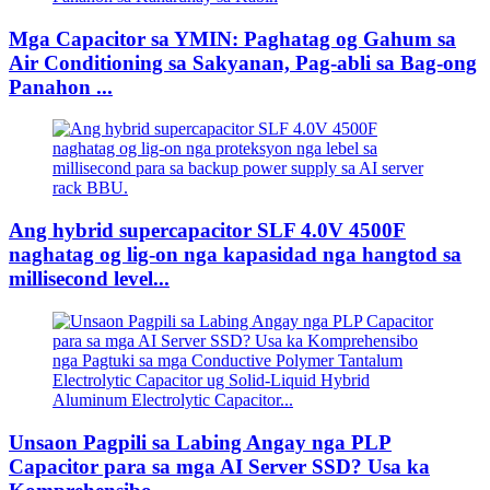
Mga Capacitor sa YMIN: Paghatag og Gahum sa
Air Conditioning sa Sakyanan, Pag-abli sa Bag-ong
Panahon ...
Ang hybrid supercapacitor SLF 4.0V 4500F
naghatag og lig-on nga kapasidad nga hangtod sa
millisecond level...
Unsaon Pagpili sa Labing Angay nga PLP
Capacitor para sa mga AI Server SSD? Usa ka