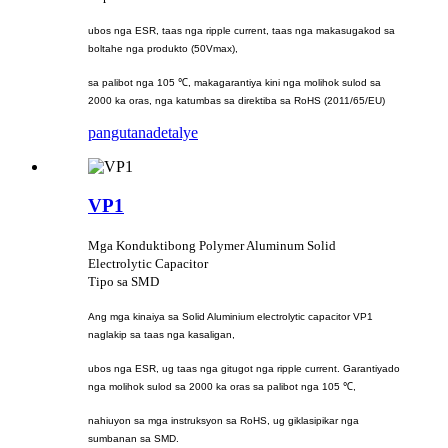
ubos nga ESR, taas nga ripple current, taas nga makasugakod sa
boltahe nga produkto (50Vmax),
sa palibot nga 105 ℃, makagarantiya kini nga molihok sulod sa
2000 ka oras, nga katumbas sa direktiba sa RoHS (2011/65/EU)
pangutana
detalye
VP1
Mga Konduktibong Polymer Aluminum Solid
Electrolytic Capacitor
Tipo sa SMD
Ang mga kinaiya sa Solid Aluminium electrolytic capacitor VP1
naglakip sa taas nga kasaligan,
ubos nga ESR, ug taas nga gitugot nga ripple current. Garantiyado
nga molihok sulod sa 2000 ka oras sa palibot nga 105 ℃,
nahiuyon sa mga instruksyon sa RoHS, ug giklasipikar nga
sumbanan sa SMD.