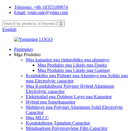
Telepono: +86 18355189974
Email: ymin-sale@ymin.com
English
Panimalay
Mga Produkto
Mga kapasitor nga elektrolitiko nga aluminyo
Mga Produkto nga Likido nga Dagko
Mga Produkto nga Likido nga Gagmay
Konduktibo nga Polimer nga Aluminyo nga Solido nga
mga Electrolytic capacitor
Mga Konduktibong Polymer Hybrid Aluminum
Electrolytic capacitor
Elektrisidad nga Dobleng Layer nga Kapasitor
Hybrid nga Superkapasitor
Multilayer nga Polymer Aluminum Solid Electrolytic
Capacitor
Mga MLCC
Konduktibong Tantalum Capacitor
Metalisadong Polypropylene Film Capacitor