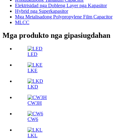
Elektrisidad nga Dobleng Layer nga Kapasitor
Hybrid nga Superkapasitor
Mga Metalisadong Polypropylene Film Capacitor
MLCC
Mga produkto nga gipasiugdahan
LED
LKE
LKD
CW3H
CW6
LKL