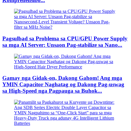
Komprehensibo...
Pagsulbad sa Problema sa CPU/GPU Power Supply
sa mga AI Server: Unsaon Pag-stabilize sa Nano...
Gamay nga Gidak-on, Dakong Gahom! Ang mga
YMIN Capacitor Naghatag og Dakong Pag-uswag
sa High-Speed ​​​​nga Pagpauga sa Buhok...