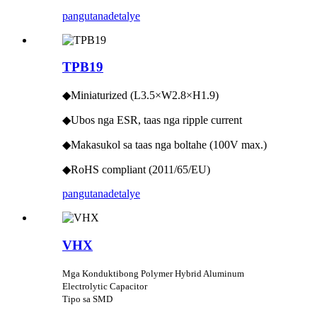
pangutana
detalye
TPB19
◆Miniaturized (L3.5×W2.8×H1.9)
◆Ubos nga ESR, taas nga ripple current
◆Makasukol sa taas nga boltahe (100V max.)
◆RoHS compliant (2011/65/EU)
pangutana
detalye
VHX
Mga Konduktibong Polymer Hybrid Aluminum
Electrolytic Capacitor
Tipo sa SMD