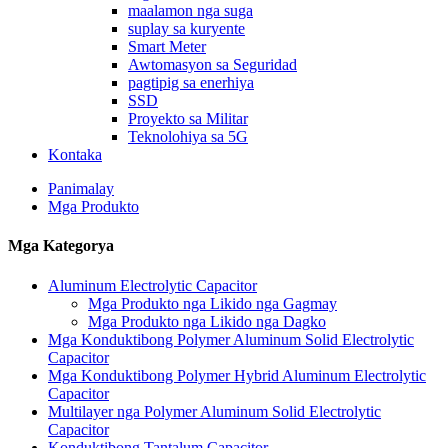
maalamon nga suga
suplay sa kuryente
Smart Meter
Awtomasyon sa Seguridad
pagtipig sa enerhiya
SSD
Proyekto sa Militar
Teknolohiya sa 5G
Kontaka
Panimalay
Mga Produkto
Mga Kategorya
Aluminum Electrolytic Capacitor
Mga Produkto nga Likido nga Gagmay
Mga Produkto nga Likido nga Dagko
Mga Konduktibong Polymer Aluminum Solid Electrolytic
Capacitor
Mga Konduktibong Polymer Hybrid Aluminum Electrolytic
Capacitor
Multilayer nga Polymer Aluminum Solid Electrolytic
Capacitor
Konduktibong Tantalum Capacitor