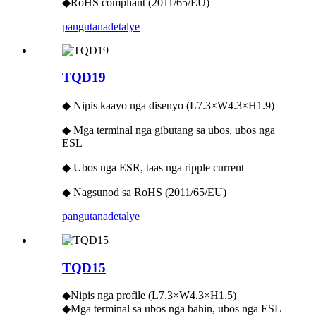
◆RoHS compliant (2011/65/EU)
pangutana
detalye
TQD19
◆ Nipis kaayo nga disenyo (L7.3×W4.3×H1.9)
◆ Mga terminal nga gibutang sa ubos, ubos nga
ESL
◆ Ubos nga ESR, taas nga ripple current
◆ Nagsunod sa RoHS (2011/65/EU)
pangutana
detalye
TQD15
◆Nipis nga profile (L7.3×W4.3×H1.5)
◆Mga terminal sa ubos nga bahin, ubos nga ESL