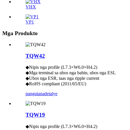
VHX
VP1
Mga Produkto
TQW42
◆Nipis nga profile (L7.3×W6.0×H4.2)
◆Mga terminal sa ubos nga bahin, ubos nga ESL
◆Ubos nga ESR, taas nga ripple current
◆RoHS compliant (2011/65/EU)
pangutana
detalye
TQW19
◆Nipis nga profile (L7.3×W6.0×H4.2)