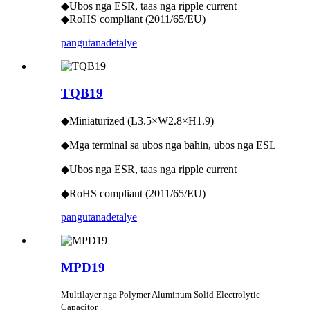
◆Ubos nga ESR, taas nga ripple current
◆RoHS compliant (2011/65/EU)
pangutana
detalye
TQB19
◆Miniaturized (L3.5×W2.8×H1.9)
◆Mga terminal sa ubos nga bahin, ubos nga ESL
◆Ubos nga ESR, taas nga ripple current
◆RoHS compliant (2011/65/EU)
pangutana
detalye
MPD19
Multilayer nga Polymer Aluminum Solid Electrolytic
Capacitor