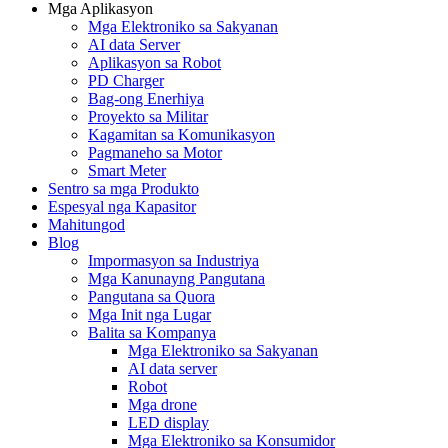
Mga Aplikasyon
Mga Elektroniko sa Sakyanan
AI data Server
Aplikasyon sa Robot
PD Charger
Bag-ong Enerhiya
Proyekto sa Militar
Kagamitan sa Komunikasyon
Pagmaneho sa Motor
Smart Meter
Sentro sa mga Produkto
Espesyal nga Kapasitor
Mahitungod
Blog
Impormasyon sa Industriya
Mga Kanunayng Pangutana
Pangutana sa Quora
Mga Init nga Lugar
Balita sa Kompanya
Mga Elektroniko sa Sakyanan
AI data server
Robot
Mga drone
LED display
Mga Elektroniko sa Konsumidor