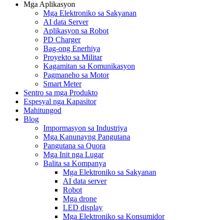
Mga Aplikasyon
Mga Elektroniko sa Sakyanan
AI data Server
Aplikasyon sa Robot
PD Charger
Bag-ong Enerhiya
Proyekto sa Militar
Kagamitan sa Komunikasyon
Pagmaneho sa Motor
Smart Meter
Sentro sa mga Produkto
Espesyal nga Kapasitor
Mahitungod
Blog
Impormasyon sa Industriya
Mga Kanunayng Pangutana
Pangutana sa Quora
Mga Init nga Lugar
Balita sa Kompanya
Mga Elektroniko sa Sakyanan
AI data server
Robot
Mga drone
LED display
Mga Elektroniko sa Konsumidor