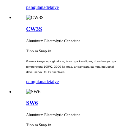
pangutana
detalye
CW3S
Aluminum Electrolytic Capacitor
Tipo sa Snap-in
Gamay kaayo nga gidak-on, taas nga kasaligan, ubos kaayo nga
temperatura 105
°C
, 3000 ka oras, angay para sa mga industrial
drive, servo RoHS directives
pangutana
detalye
SW6
Aluminum Electrolytic Capacitor
Tipo sa Snap-in