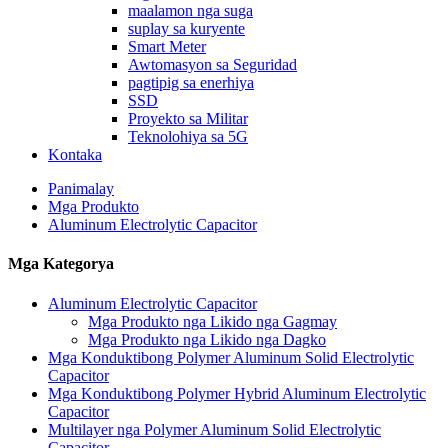
maalamon nga suga
suplay sa kuryente
Smart Meter
Awtomasyon sa Seguridad
pagtipig sa enerhiya
SSD
Proyekto sa Militar
Teknolohiya sa 5G
Kontaka
Panimalay
Mga Produkto
Aluminum Electrolytic Capacitor
Mga Kategorya
Aluminum Electrolytic Capacitor
Mga Produkto nga Likido nga Gagmay
Mga Produkto nga Likido nga Dagko
Mga Konduktibong Polymer Aluminum Solid Electrolytic
Capacitor
Mga Konduktibong Polymer Hybrid Aluminum Electrolytic
Capacitor
Multilayer nga Polymer Aluminum Solid Electrolytic
Capacitor