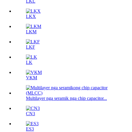
LKL
LKX
LKM
LKF
LK
VKM
Multilayer nga seramik nga chip capacitor...
CN3
ES3