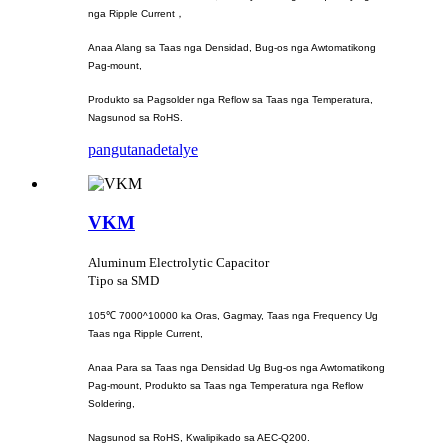
nga Ripple Current，
Anaa Alang sa Taas nga Densidad, Bug-os nga Awtomatikong
Pag-mount,
Produkto sa Pagsolder nga Reflow sa Taas nga Temperatura,
Nagsunod sa RoHS.
pangutana
detalye
VKM
Aluminum Electrolytic Capacitor
Tipo sa SMD
105℃ 7000^10000 ka Oras, Gagmay, Taas nga Frequency Ug
Taas nga Ripple Current,
Anaa Para sa Taas nga Densidad Ug Bug-os nga Awtomatikong
Pag-mount, Produkto sa Taas nga Temperatura nga Reflow
Soldering,
Nagsunod sa RoHS, Kwalipikado sa AEC-Q200.