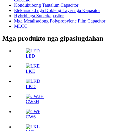
Konduktibong Tantalum Capacitor
Elektrisidad nga Dobleng Layer nga Kapasitor
Hybrid nga Superkapasitor
Mga Metalisadong Polypropylene Film Capacitor
MLCC
Mga produkto nga gipasiugdahan
LED
LKE
LKD
CW3H
CW6