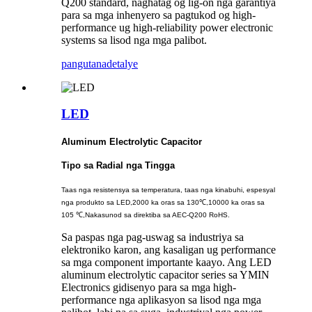
Q200 standard, naghatag og lig-on nga garantiya
para sa mga inhenyero sa pagtukod og high-
performance ug high-reliability power electronic
systems sa lisod nga mga palibot.
pangutana
detalye
LED
Aluminum Electrolytic Capacitor
Tipo sa Radial nga Tingga
Taas nga resistensya sa temperatura, taas nga kinabuhi, espesyal
nga produkto sa LED,
2000 ka oras sa 130℃,
10000 ka oras sa
105 ℃,
Nakasunod sa direktiba sa AEC-Q200 RoHS.
Sa paspas nga pag-uswag sa industriya sa
elektroniko karon, ang kasaligan ug performance
sa mga component importante kaayo. Ang LED
aluminum electrolytic capacitor series sa YMIN
Electronics gidisenyo para sa mga high-
performance nga aplikasyon sa lisod nga mga