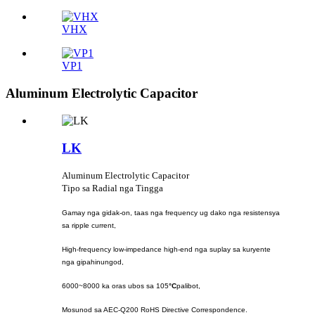
VHX
VP1
Aluminum Electrolytic Capacitor
LK
Aluminum Electrolytic Capacitor
Tipo sa Radial nga Tingga
Gamay nga gidak-on, taas nga frequency ug dako nga resistensya
sa ripple current,
High-frequency low-impedance high-end nga suplay sa kuryente
nga gipahinungod,
6000~8000 ka oras ubos sa 105
°C
palibot,
Mosunod sa AEC-Q200 RoHS Directive Correspondence.