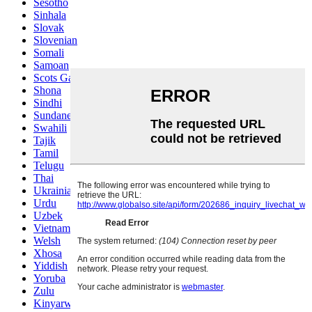
Sesotho
Sinhala
Slovak
Slovenian
Somali
Samoan
Scots Gaelic
Shona
Sindhi
Sundanese
Swahili
Tajik
Tamil
Telugu
Thai
Ukrainian
Urdu
Uzbek
Vietnamese
Welsh
Xhosa
Yiddish
Yoruba
Zulu
Kinyarwanda