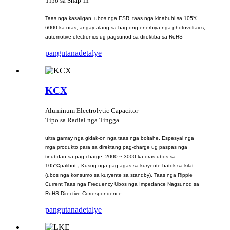
Tipo sa Snap-in
Taas nga kasaligan, ubos nga ESR, taas nga kinabuhi sa 105℃
6000 ka oras, angay alang sa bag-ong enerhiya nga photovoltaics,
automotive electronics ug pagsunod sa direktiba sa RoHS
pangutana
detalye
KCX
Aluminum Electrolytic Capacitor
Tipo sa Radial nga Tingga
ultra gamay nga gidak-on nga taas nga boltahe, Espesyal nga
mga produkto para sa direktang pag-charge ug paspas nga
tinubdan sa pag-charge, 2000 ~ 3000 ka oras ubos sa
105
°C
palibot，Kusog nga pag-agas sa kuryente batok sa kilat
(ubos nga konsumo sa kuryente sa standby), Taas nga Ripple
Current Taas nga Frequency Ubos nga Impedance Nagsunod sa
RoHS Directive Correspondence.
pangutana
detalye