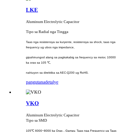
LKE
Aluminum Electrolytic Capacitor
Tipo sa Radial nga Tingga
Taas nga resistensya sa kuryente, resistensya sa shock, taas nga
frequency ug ubos nga impedance,
gipahinungod alang sa pagkakabig sa frequency sa motor, 10000
ka oras sa 105 ℃,
nahiuyon sa direktiba sa AEC-Q200 ug RoHS.
pangutana
detalye
VKO
Aluminum Electrolytic Capacitor
Tipo sa SMD
105℃ 6000~8000 ka Oras，Gamay, Taas nga Frequency ug Taas