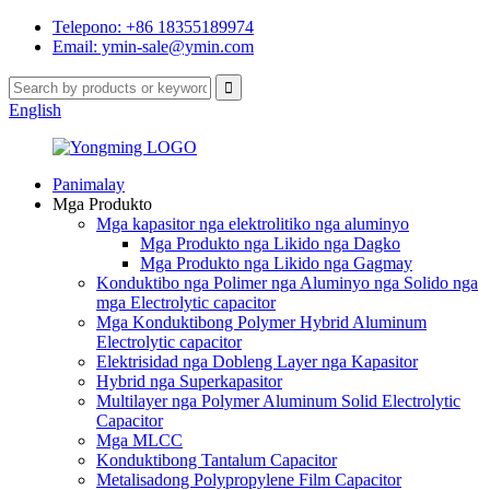
Telepono: +86 18355189974
Email: ymin-sale@ymin.com
English
Panimalay
Mga Produkto
Mga kapasitor nga elektrolitiko nga aluminyo
Mga Produkto nga Likido nga Dagko
Mga Produkto nga Likido nga Gagmay
Konduktibo nga Polimer nga Aluminyo nga Solido nga
mga Electrolytic capacitor
Mga Konduktibong Polymer Hybrid Aluminum
Electrolytic capacitor
Elektrisidad nga Dobleng Layer nga Kapasitor
Hybrid nga Superkapasitor
Multilayer nga Polymer Aluminum Solid Electrolytic
Capacitor
Mga MLCC
Konduktibong Tantalum Capacitor
Metalisadong Polypropylene Film Capacitor