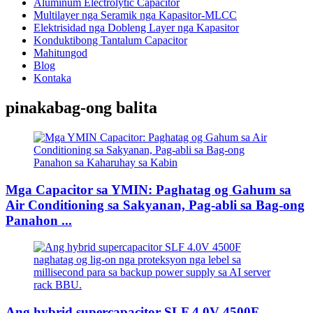
Aluminum Electrolytic Capacitor
Multilayer nga Seramik nga Kapasitor-MLCC
Elektrisidad nga Dobleng Layer nga Kapasitor
Konduktibong Tantalum Capacitor
Mahitungod
Blog
Kontaka
pinakabag-ong balita
Mga Capacitor sa YMIN: Paghatag og Gahum sa
Air Conditioning sa Sakyanan, Pag-abli sa Bag-ong
Panahon ...
Ang hybrid supercapacitor SLF 4.0V 4500F