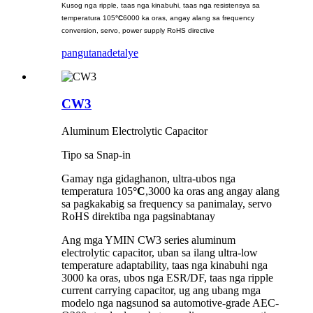
Kusog nga ripple, taas nga kinabuhi, taas nga resistensya sa
temperatura 105
°C
6000 ka oras, angay alang sa frequency
conversion, servo, power supply RoHS directive
pangutana
detalye
CW3
Aluminum Electrolytic Capacitor
Tipo sa Snap-in
Gamay nga gidaghanon, ultra-ubos nga
temperatura 105
°C
,3000 ka oras ang angay alang
sa pagkakabig sa frequency sa panimalay, servo
RoHS direktiba nga pagsinabtanay
Ang mga YMIN CW3 series aluminum
electrolytic capacitor, uban sa ilang ultra-low
temperature adaptability, taas nga kinabuhi nga
3000 ka oras, ubos nga ESR/DF, taas nga ripple
current carrying capacitor, ug ang ubang mga
modelo nga nagsunod sa automotive-grade AEC-