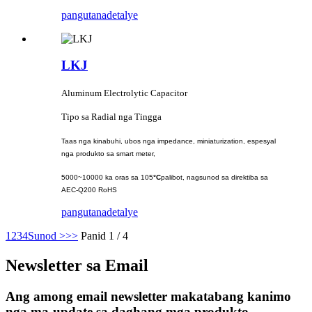
pangutana
detalye
LKJ
Aluminum Electrolytic Capacitor
Tipo sa Radial nga Tingga
Taas nga kinabuhi, ubos nga impedance, miniaturization, espesyal
nga produkto sa smart meter,
5000~10000 ka oras sa 105
°C
palibot, nagsunod sa direktiba sa
AEC-Q200 RoHS
pangutana
detalye
1
2
3
4
Sunod >
>>
Panid 1 / 4
Newsletter sa Email
Ang among email newsletter makatabang kanimo
nga ma-update sa daghang mga produkto,