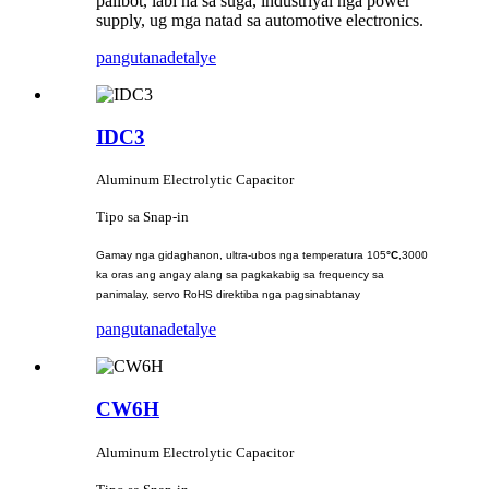
palibot, labi na sa suga, industriyal nga power
supply, ug mga natad sa automotive electronics.
pangutana
detalye
IDC3
Aluminum Electrolytic Capacitor
Tipo sa Snap-in
Gamay nga gidaghanon, ultra-ubos nga temperatura 105
°C
,3000
ka oras ang angay alang sa pagkakabig sa frequency sa
panimalay, servo RoHS direktiba nga pagsinabtanay
pangutana
detalye
CW6H
Aluminum Electrolytic Capacitor