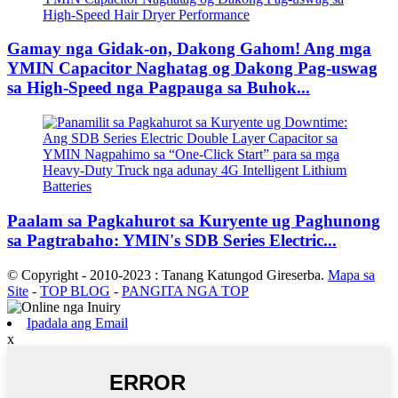
Gamay nga Gidak-on, Dakong Gahom! Ang mga
YMIN Capacitor Naghatag og Dakong Pag-uswag
sa High-Speed ​​​​nga Pagpauga sa Buhok...
Paalam sa Pagkahurot sa Kuryente ug Paghunong
sa Pagtrabaho: YMIN's SDB Series Electric...
© Copyright - 2010-2023 : Tanang Katungod Gireserba.
Mapa sa
Site
-
TOP BLOG
-
PANGITA NGA TOP
Ipadala ang Email
x