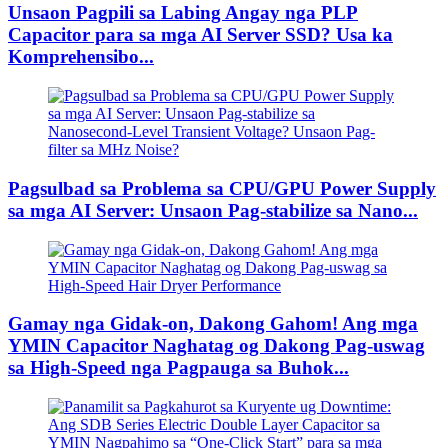
Unsaon Pagpili sa Labing Angay nga PLP
Capacitor para sa mga AI Server SSD? Usa ka
Komprehensibo...
Pagsulbad sa Problema sa CPU/GPU Power Supply
sa mga AI Server: Unsaon Pag-stabilize sa Nano...
Gamay nga Gidak-on, Dakong Gahom! Ang mga
YMIN Capacitor Naghatag og Dakong Pag-uswag
sa High-Speed ​​​​nga Pagpauga sa Buhok...