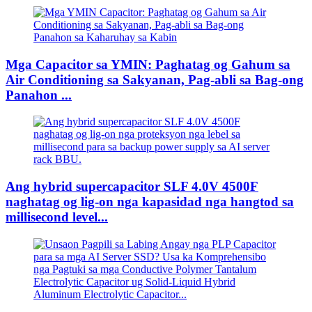
Mga Capacitor sa YMIN: Paghatag og Gahum sa
Air Conditioning sa Sakyanan, Pag-abli sa Bag-ong
Panahon ...
Ang hybrid supercapacitor SLF 4.0V 4500F
naghatag og lig-on nga kapasidad nga hangtod sa
millisecond level...