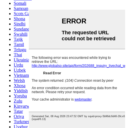
Somali
Samoan
Scots Gaelic
Shona
Sindhi
Sundanese
Swahili
Tajik
Tamil
Telugu
Thai
Ukrainian
Urdu
Uzbek
Vietnamese
Welsh
Xhosa
Yiddish
Yoruba
Zulu
Kinyarwanda
Tatar
Oriya
Turkmen
Uyghur