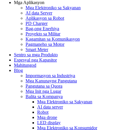
Mga Aplikasyon
Mga Elektroniko sa Sakyanan
AI data Server
Aplikasyon sa Robot
PD Charger
Bag-ong Enerhiya
Proyekto sa Militar
Kagamitan sa Komunikasyon
Pagmaneho sa Motor
Smart Meter
Sentro sa mga Produkto
Espesyal nga Kapasitor
Mahitungod
Blog
Impormasyon sa Industriya
Mga Kanunayng Pangutana
Pangutana sa Quora
Mga Init nga Lugar
Balita sa Kompanya
Mga Elektroniko sa Sakyanan
AI data server
Robot
Mga drone
LED display
Mga Elektroniko sa Konsumidor