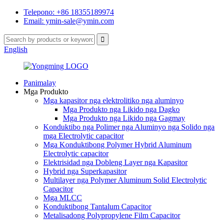
Telepono: +86 18355189974
Email: ymin-sale@ymin.com
English
Panimalay
Mga Produkto
Mga kapasitor nga elektrolitiko nga aluminyo
Mga Produkto nga Likido nga Dagko
Mga Produkto nga Likido nga Gagmay
Konduktibo nga Polimer nga Aluminyo nga Solido nga
mga Electrolytic capacitor
Mga Konduktibong Polymer Hybrid Aluminum
Electrolytic capacitor
Elektrisidad nga Dobleng Layer nga Kapasitor
Hybrid nga Superkapasitor
Multilayer nga Polymer Aluminum Solid Electrolytic
Capacitor
Mga MLCC
Konduktibong Tantalum Capacitor
Metalisadong Polypropylene Film Capacitor