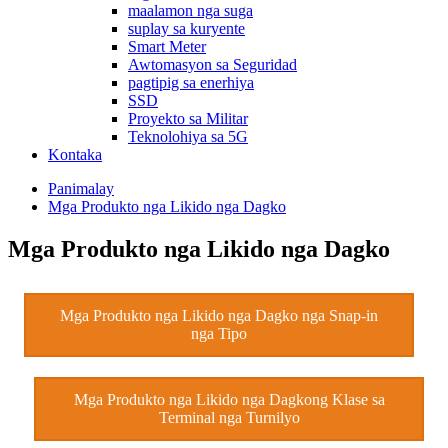
maalamon nga suga
suplay sa kuryente
Smart Meter
Awtomasyon sa Seguridad
pagtipig sa enerhiya
SSD
Proyekto sa Militar
Teknolohiya sa 5G
Kontaka
Panimalay
Mga Produkto nga Likido nga Dagko
Mga Produkto nga Likido nga Dagko
Mga Produkto nga Likido nga Dagko nga Snap-in
nga Tipo
Mga Produkto nga Likido nga Dagkong Klase sa
Terminal nga Turnilyo