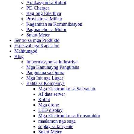
Aplikasyon sa Robot
PD Charger
Bag-ong Enerhiya
Proyekto sa Militar
Kagamitan sa Komunikasyon
Pagmaneho sa Motor
Smart Meter
Sentro sa mga Produkto
Espesyal nga Kapasitor
Mahitungod
Blog
Impormasyon sa Industriya
Mga Kanunayng Pangutana
Pangutana sa Quora
Mga Init nga Lugar
Balita sa Kompanya
Mga Elektroniko sa Sakyanan
AI data server
Robot
Mga drone
LED display
Mga Elektroniko sa Konsumidor
maalamon nga suga
suplay sa kuryente
Smart Meter