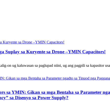
 Suplay sa Kuryente sa Drone –YMIN Capacitors!
alig-on ug kaluwasan sa paglupad niini, ug ang pagpili sa kapasitor us
tors sa YMIN: Gikan sa mga Bentaha sa Parameter ng
cy” sa Disenyo sa Power Supply?