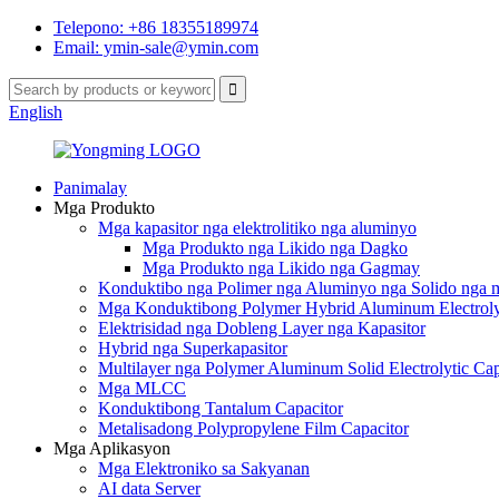
Telepono: +86 18355189974
Email: ymin-sale@ymin.com
English
Panimalay
Mga Produkto
Mga kapasitor nga elektrolitiko nga aluminyo
Mga Produkto nga Likido nga Dagko
Mga Produkto nga Likido nga Gagmay
Konduktibo nga Polimer nga Aluminyo nga Solido nga mg
Mga Konduktibong Polymer Hybrid Aluminum Electrolyt
Elektrisidad nga Dobleng Layer nga Kapasitor
Hybrid nga Superkapasitor
Multilayer nga Polymer Aluminum Solid Electrolytic Cap
Mga MLCC
Konduktibong Tantalum Capacitor
Metalisadong Polypropylene Film Capacitor
Mga Aplikasyon
Mga Elektroniko sa Sakyanan
AI data Server