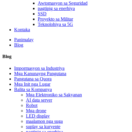
Awtomasyon sa Seguridad
pagtipig sa enerhiya
SSD
Proyekto sa Militar
Teknolohiya sa 5G
Kontaka
Panimalay
Blog
Blog
Impormasyon sa Industriya
Mga Kanunayng Pangutana
Pangutana sa Quora
Mga Init nga Lugar
Balita sa Kompanya
Mga Elektroniko sa Sakyanan
AI data server
Robot
Mga drone
LED display
maalamon nga suga
suplay sa kuryente
pagtipig sa enerhiya