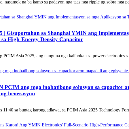
, nasamok na ba kamo sa padayon nga taas nga ripple ug sobra nga pag
| Gisuportahan sa Shanghai YMIN ang Implementasy
sa High-Energy-Density Capacitor
PCIM Asia 2025, ang nanguna nga kalihokan sa power electronics s
 PCIM ang mga inobatibong solusyon sa capacitor a
ong henerasyon
11:40 sa buntag karong adlawa, sa PCIM Asia 2025 Technology Foru