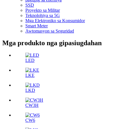
SSD
Proyekto sa Militar
Teknolohiya sa 5G
Mga Elektroniko sa Konsumidor
Smart Meter
Awtomasyon sa Seguridad
Mga produkto nga gipasiugdahan
LED
LKE
LKD
CW3H
CW6