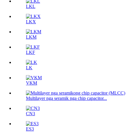
LKL
LKX
LKM
LKF
LK
VKM
Multilayer nga seramik nga chip capacitor...
CN3
ES3