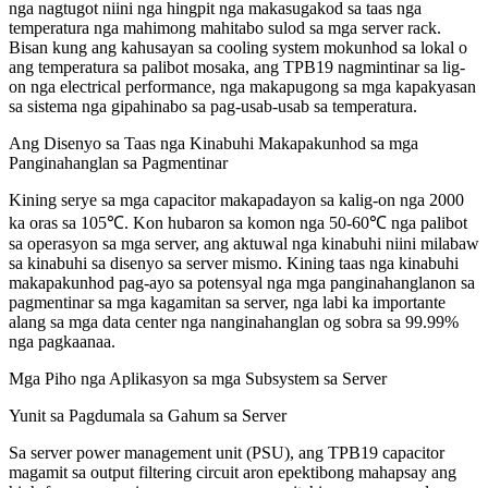
nga nagtugot niini nga hingpit nga makasugakod sa taas nga
temperatura nga mahimong mahitabo sulod sa mga server rack.
Bisan kung ang kahusayan sa cooling system mokunhod sa lokal o
ang temperatura sa palibot mosaka, ang TPB19 nagmintinar sa lig-
on nga electrical performance, nga makapugong sa mga kapakyasan
sa sistema nga gipahinabo sa pag-usab-usab sa temperatura.
Ang Disenyo sa Taas nga Kinabuhi Makapakunhod sa mga
Panginahanglan sa Pagmentinar
Kining serye sa mga capacitor makapadayon sa kalig-on nga 2000
ka oras sa 105℃. Kon hubaron sa komon nga 50-60℃ nga palibot
sa operasyon sa mga server, ang aktuwal nga kinabuhi niini milabaw
sa kinabuhi sa disenyo sa server mismo. Kining taas nga kinabuhi
makapakunhod pag-ayo sa potensyal nga mga panginahanglanon sa
pagmentinar sa mga kagamitan sa server, nga labi ka importante
alang sa mga data center nga nanginahanglan og sobra sa 99.99%
nga pagkaanaa.
Mga Piho nga Aplikasyon sa mga Subsystem sa Server
Yunit sa Pagdumala sa Gahum sa Server
Sa server power management unit (PSU), ang TPB19 capacitor
magamit sa output filtering circuit aron epektibong mahapsay ang