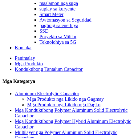
maalamon nga suga
suplay sa kuryente
Smart Meter
Awtomasyon sa Seguridad
pagtipig sa enerhiya
SSD
Proyekto sa Militar
Teknolohiya sa 5G
Kontaka
Panimalay
Mga Produkto
Konduktibong Tantalum Capacitor
Mga Kategorya
Aluminum Electrolytic Capacitor
Mga Produkto nga Likido nga Gagmay
Mga Produkto nga Likido nga Dagko
Mga Konduktibong Polymer Aluminum Solid Electrolytic
Capacitor
Mga Konduktibong Polymer Hybrid Aluminum Electrolytic
Capacitor
Multilayer nga Polymer Aluminum Solid Electrolytic
Capacitor