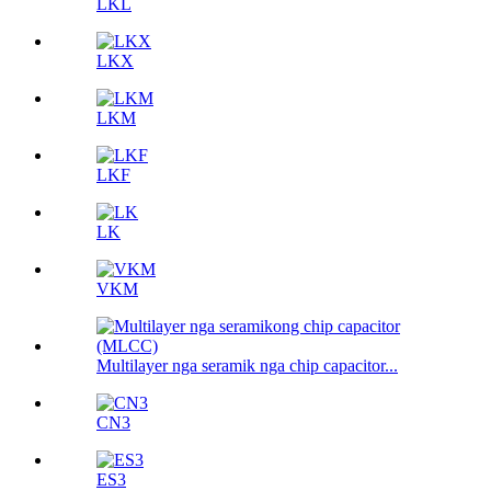
LKL
LKX
LKM
LKF
LK
VKM
Multilayer nga seramik nga chip capacitor...
CN3
ES3