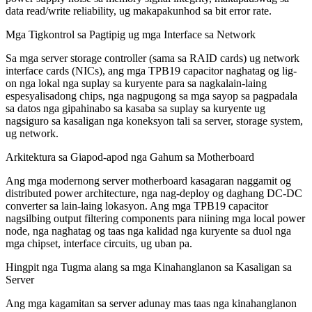
data read/write reliability, ug makapakunhod sa bit error rate.
Mga Tigkontrol sa Pagtipig ug mga Interface sa Network
Sa mga server storage controller (sama sa RAID cards) ug network
interface cards (NICs), ang mga TPB19 capacitor naghatag og lig-
on nga lokal nga suplay sa kuryente para sa nagkalain-laing
espesyalisadong chips, nga nagpugong sa mga sayop sa pagpadala
sa datos nga gipahinabo sa kasaba sa suplay sa kuryente ug
nagsiguro sa kasaligan nga koneksyon tali sa server, storage system,
ug network.
Arkitektura sa Giapod-apod nga Gahum sa Motherboard
Ang mga modernong server motherboard kasagaran naggamit og
distributed power architecture, nga nag-deploy og daghang DC-DC
converter sa lain-laing lokasyon. Ang mga TPB19 capacitor
nagsilbing output filtering components para niining mga local power
node, nga naghatag og taas nga kalidad nga kuryente sa duol nga
mga chipset, interface circuits, ug uban pa.
Hingpit nga Tugma alang sa mga Kinahanglanon sa Kasaligan sa
Server
Ang mga kagamitan sa server adunay mas taas nga kinahanglanon