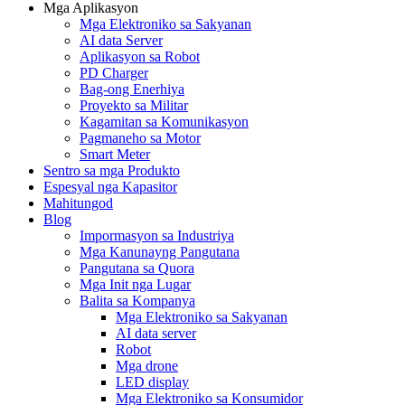
Mga Aplikasyon
Mga Elektroniko sa Sakyanan
AI data Server
Aplikasyon sa Robot
PD Charger
Bag-ong Enerhiya
Proyekto sa Militar
Kagamitan sa Komunikasyon
Pagmaneho sa Motor
Smart Meter
Sentro sa mga Produkto
Espesyal nga Kapasitor
Mahitungod
Blog
Impormasyon sa Industriya
Mga Kanunayng Pangutana
Pangutana sa Quora
Mga Init nga Lugar
Balita sa Kompanya
Mga Elektroniko sa Sakyanan
AI data server
Robot
Mga drone
LED display
Mga Elektroniko sa Konsumidor