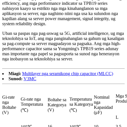
efficiency, ang mga performance indicator sa TPB19 series
nahiuyon kaayo sa estrikto nga mga kinahanglanon sa mga
aplikasyon sa server, nga naghimo niini nga usa ka sulundon nga
kapilian alang sa server power management, signal integrity, ug
system reliability design.
Uban sa paspas nga pag-uswag sa 5G, artificial intelligence, ug mga
teknolohiya sa IoT, ang mga panginahanglan sa gahum ug kasaligan
sa pag-compute sa server magpadayon sa pagsaka. Ang mga high-
performance capacitor sama sa Yongming's TPB19 series adunay
mas importante nga papel sa pagsuporta sa sunod nga henerasyon
nga inobasyon sa teknolohiya sa server.
Miagi:
Multilayer nga seramikong chip capacitor (MLCC)
Sunod:
V3MC
Mga S
Gi-rate
Nominal
Gi-rate nga
Temperatura
Boltahe sa
Produ
nga
nga
Temperatura
sa Kategorya
Kategorya
Boltahe
Kapasidad
(V)
(℃)
(℃)
(V)
(μF)
L
16
10
3.5
105℃
105℃