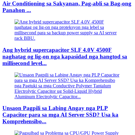
Air Conditioning sa Sakyanan, Pag-abli sa Bag-ong
Panahon ...
Ang hybrid supercapacitor SLF 4.0V 4500F
naghatag og lig-on nga kapasidad nga hangtod sa
millisecond level...
Unsaon Pagpili sa Labing Angay nga PLP
Capacitor para sa mga AI Server SSD? Usa ka
Komprehensibo...