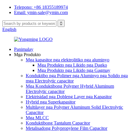
Telepono: +86 18355189974
Email: ymin-sale@ymin.com
English
Panimalay
Mga Produkto
Mga kapasitor nga elektrolitiko nga aluminyo
Mga Produkto nga Likido nga Dagko
Mga Produkto nga Likido nga Gagmay
Konduktibo nga Polimer nga Aluminyo nga Solido nga
mga Electrolytic capacitor
Mga Konduktibong Polymer Hybrid Aluminum
Electrolytic capacitor
Elektrisidad nga Dobleng Layer nga Kapasitor
Hybrid nga Superkapasitor
Multilayer nga Polymer Aluminum Solid Electrolytic
Capacitor
Mga MLCC
Konduktibong Tantalum Capacitor
Metalisadong Polypropylene Film Capacitor