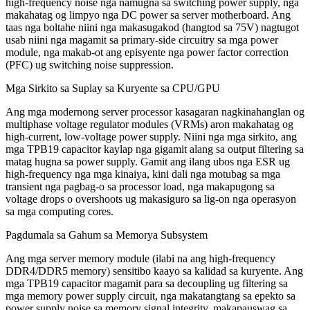
high-frequency noise nga namugna sa switching power supply, nga
makahatag og limpyo nga DC power sa server motherboard. Ang
taas nga boltahe niini nga makasugakod (hangtod sa 75V) nagtugot
usab niini nga magamit sa primary-side circuitry sa mga power
module, nga makab-ot ang episyente nga power factor correction
(PFC) ug switching noise suppression.
Mga Sirkito sa Suplay sa Kuryente sa CPU/GPU
Ang mga modernong server processor kasagaran nagkinahanglan og
multiphase voltage regulator modules (VRMs) aron makahatag og
high-current, low-voltage power supply. Niini nga mga sirkito, ang
mga TPB19 capacitor kaylap nga gigamit alang sa output filtering sa
matag hugna sa power supply. Gamit ang ilang ubos nga ESR ug
high-frequency nga mga kinaiya, kini dali nga motubag sa mga
transient nga pagbag-o sa processor load, nga makapugong sa
voltage drops o overshoots ug makasiguro sa lig-on nga operasyon
sa mga computing cores.
Pagdumala sa Gahum sa Memorya Subsystem
Ang mga server memory module (ilabi na ang high-frequency
DDR4/DDR5 memory) sensitibo kaayo sa kalidad sa kuryente. Ang
mga TPB19 capacitor magamit para sa decoupling ug filtering sa
mga memory power supply circuit, nga makatangtang sa epekto sa
power supply noise sa memory signal integrity, makapauswag sa