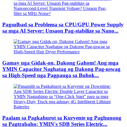
Pagsulbad sa Problema sa CPU/GPU Power Supply
sa mga AI Server: Unsaon Pag-stabilize sa Nano...
Gamay nga Gidak-on, Dakong Gahom! Ang mga
YMIN Capacitor Naghatag og Dakong Pag-uswag
sa High-Speed ​​​​nga Pagpauga sa Buhok...
Paalam sa Pagkahurot sa Kuryente ug Paghunong
sa Pagtrabaho: YMIN's SDB Series Electric...