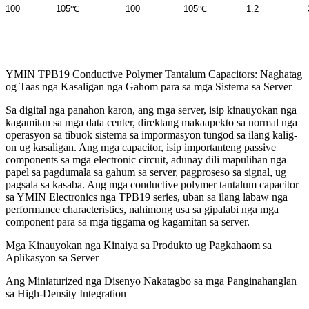
100
105℃
100
105℃
1.2
YMIN TPB19 Conductive Polymer Tantalum Capacitors: Naghatag
og Taas nga Kasaligan nga Gahom para sa mga Sistema sa Server
Sa digital nga panahon karon, ang mga server, isip kinauyokan nga
kagamitan sa mga data center, direktang makaapekto sa normal nga
operasyon sa tibuok sistema sa impormasyon tungod sa ilang kalig-
on ug kasaligan. Ang mga capacitor, isip importanteng passive
components sa mga electronic circuit, adunay dili mapulihan nga
papel sa pagdumala sa gahum sa server, pagproseso sa signal, ug
pagsala sa kasaba. Ang mga conductive polymer tantalum capacitor
sa YMIN Electronics nga TPB19 series, uban sa ilang labaw nga
performance characteristics, nahimong usa sa gipalabi nga mga
component para sa mga tiggama og kagamitan sa server.
Mga Kinauyokan nga Kinaiya sa Produkto ug Pagkahaom sa
Aplikasyon sa Server
Ang Miniaturized nga Disenyo Nakatagbo sa mga Panginahanglan
sa High-Density Integration