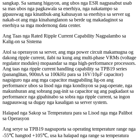
sangkap. Sa samang higayon, ang ubos nga ESR nagpasabut usab
sa mas ubos nga pagkawala sa enerhiya, nga nakatampo sa
gipauswag nga kinatibuk-ang kahusayan sa enerhiya sa server ug
nakab-ot ang mga kinahanglanon sa berde ug makadaginot sa
enerhiya sa mga modernong data center.
Ang Taas nga Rated Ripple Current Capability Nagpalambo sa
Kalig-on sa Sistema
Atol sa operasyon sa server, ang mga power circuit makamugna og
dakong ripple current, ilabi na kung ang multi-phase VRMs (voltage
regulator modules) mopaandar sa mga high-performance processors.
Ang taas nga ripple current handling capability sa TPB19 series
(pananglitan, 900mA sa 100kHz para sa 16V/10μF capacitor)
nagsiguro nga ang mga capacitor magpabiling lig-on ang
performance ubos sa lisod nga mga kondisyon sa pag-operate, nga
makunhuran ang sobrang pag-init sa capacitor ug ang pagkadaot sa
performance nga gipahinabo sa sobra nga ripple current, sa ingon
nagpauswag sa dugay nga kasaligan sa server system.
Halapad nga Sakop sa Temperatura para sa Lisod nga mga Palibot
sa Operasyon
Ang serye sa TPB19 nagsuporta sa operating temperature range nga
-55℃ hangtod +105℃, usa ka halapad nga range sa temperatura