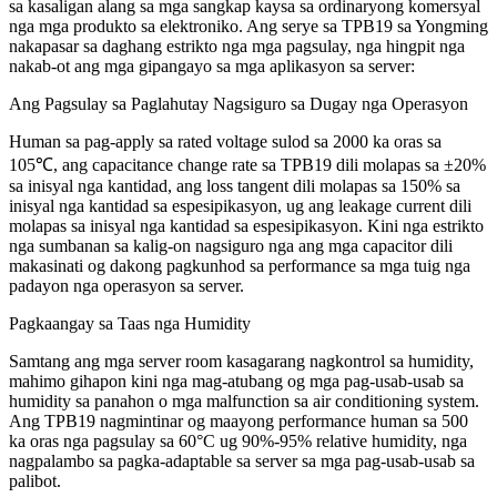
sa kasaligan alang sa mga sangkap kaysa sa ordinaryong komersyal
nga mga produkto sa elektroniko. Ang serye sa TPB19 sa Yongming
nakapasar sa daghang estrikto nga mga pagsulay, nga hingpit nga
nakab-ot ang mga gipangayo sa mga aplikasyon sa server:
Ang Pagsulay sa Paglahutay Nagsiguro sa Dugay nga Operasyon
Human sa pag-apply sa rated voltage sulod sa 2000 ka oras sa
105℃, ang capacitance change rate sa TPB19 dili molapas sa ±20%
sa inisyal nga kantidad, ang loss tangent dili molapas sa 150% sa
inisyal nga kantidad sa espesipikasyon, ug ang leakage current dili
molapas sa inisyal nga kantidad sa espesipikasyon. Kini nga estrikto
nga sumbanan sa kalig-on nagsiguro nga ang mga capacitor dili
makasinati og dakong pagkunhod sa performance sa mga tuig nga
padayon nga operasyon sa server.
Pagkaangay sa Taas nga Humidity
Samtang ang mga server room kasagarang nagkontrol sa humidity,
mahimo gihapon kini nga mag-atubang og mga pag-usab-usab sa
humidity sa panahon o mga malfunction sa air conditioning system.
Ang TPB19 nagmintinar og maayong performance human sa 500
ka oras nga pagsulay sa 60°C ug 90%-95% relative humidity, nga
nagpalambo sa pagka-adaptable sa server sa mga pag-usab-usab sa
palibot.