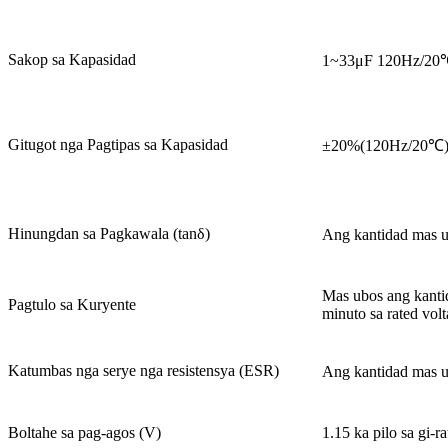
Sakop sa Kapasidad
1~33μF 120Hz/20
Gitugot nga Pagtipas sa Kapasidad
±20%(120Hz/20℃
Hinungdan sa Pagkawala (tanδ)
Ang kantidad mas u
Mas ubos ang kantid
Pagtulo sa Kuryente
minuto sa rated vol
Katumbas nga serye nga resistensya (ESR)
Ang kantidad mas u
Boltahe sa pag-agos (V)
1.15 ka pilo sa gi-r