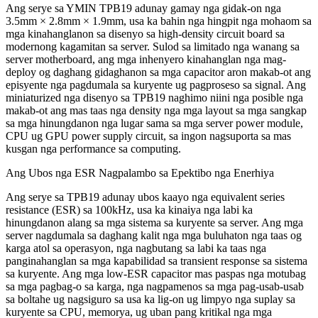
Ang serye sa YMIN TPB19 adunay gamay nga gidak-on nga
3.5mm × 2.8mm × 1.9mm, usa ka bahin nga hingpit nga mohaom sa
mga kinahanglanon sa disenyo sa high-density circuit board sa
modernong kagamitan sa server. Sulod sa limitado nga wanang sa
server motherboard, ang mga inhenyero kinahanglan nga mag-
deploy og daghang gidaghanon sa mga capacitor aron makab-ot ang
episyente nga pagdumala sa kuryente ug pagproseso sa signal. Ang
miniaturized nga disenyo sa TPB19 naghimo niini nga posible nga
makab-ot ang mas taas nga density nga mga layout sa mga sangkap
sa mga hinungdanon nga lugar sama sa mga server power module,
CPU ug GPU power supply circuit, sa ingon nagsuporta sa mas
kusgan nga performance sa computing.
Ang Ubos nga ESR Nagpalambo sa Epektibo nga Enerhiya
Ang serye sa TPB19 adunay ubos kaayo nga equivalent series
resistance (ESR) sa 100kHz, usa ka kinaiya nga labi ka
hinungdanon alang sa mga sistema sa kuryente sa server. Ang mga
server nagdumala sa daghang kalit nga mga buluhaton nga taas og
karga atol sa operasyon, nga nagbutang sa labi ka taas nga
panginahanglan sa mga kapabilidad sa transient response sa sistema
sa kuryente. Ang mga low-ESR capacitor mas paspas nga motubag
sa mga pagbag-o sa karga, nga nagpamenos sa mga pag-usab-usab
sa boltahe ug nagsiguro sa usa ka lig-on ug limpyo nga suplay sa
kuryente sa CPU, memorya, ug uban pang kritikal nga mga