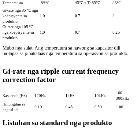
45℃＜T≤85℃
Temperatura
-55℃
85℃
Gi-rate nga 85 ℃ nga
koepisyente sa
1.0
0.7
/
produkto
Gi-rate nga 105 ℃
nga koepisyente sa
1.0
0.7
0.25
produkto
Mubo nga sulat: Ang temperatura sa nawong sa kapasitor dili
molapas sa pinakataas nga temperatura sa operasyon sa produkto.
Gi-rate nga ripple current frequency
correction factor
100-
Kasubsob (Hz)
120Hz
1kHz
10kHz
300kHz
Hinungdan sa
0.10
0.45
0.50
1.00
pagtul-id
Listahan sa standard nga produkto