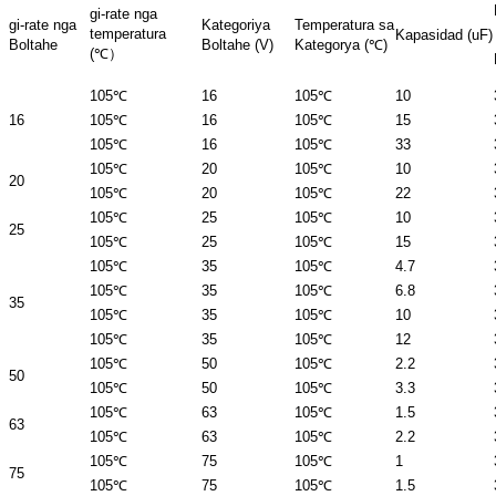
gi-rate nga
gi-rate nga
Kategoriya
Temperatura sa
temperatura
Kapasidad (uF)
Boltahe
Boltahe (V)
Kategorya (℃)
(℃）
105℃
16
105℃
10
16
105℃
16
105℃
15
105℃
16
105℃
33
105℃
20
105℃
10
20
105℃
20
105℃
22
105℃
25
105℃
10
25
105℃
25
105℃
15
105℃
35
105℃
4.7
105℃
35
105℃
6.8
35
105℃
35
105℃
10
105℃
35
105℃
12
105℃
50
105℃
2.2
50
105℃
50
105℃
3.3
105℃
63
105℃
1.5
63
105℃
63
105℃
2.2
105℃
75
105℃
1
75
105℃
75
105℃
1.5