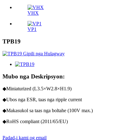
VHX
VP1
TPB19
Mubo nga Deskripsyon:
◆Miniaturized (L3.5×W2.8×H1.9)
◆Ubos nga ESR, taas nga ripple current
◆Makasukol sa taas nga boltahe (100V max.)
◆RoHS compliant (2011/65/EU)
Padad-i kami og email