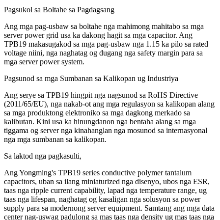
Pagsukol sa Boltahe sa Pagdagsang
Ang mga pag-usbaw sa boltahe nga mahimong mahitabo sa mga
server power grid usa ka dakong hagit sa mga capacitor. Ang
TPB19 makasugakod sa mga pag-usbaw nga 1.15 ka pilo sa rated
voltage niini, nga naghatag og dugang nga safety margin para sa
mga server power system.
Pagsunod sa mga Sumbanan sa Kalikopan ug Industriya
Ang serye sa TPB19 hingpit nga nagsunod sa RoHS Directive
(2011/65/EU), nga nakab-ot ang mga regulasyon sa kalikopan alang
sa mga produktong elektroniko sa mga dagkong merkado sa
kalibutan. Kini usa ka hinungdanon nga bentaha alang sa mga
tiggama og server nga kinahanglan nga mosunod sa internasyonal
nga mga sumbanan sa kalikopan.
Sa laktod nga pagkasulti,
Ang Yongming's TPB19 series conductive polymer tantalum
capacitors, uban sa ilang miniaturized nga disenyo, ubos nga ESR,
taas nga ripple current capability, lapad nga temperature range, ug
taas nga lifespan, naghatag og kasaligan nga solusyon sa power
supply para sa modernong server equipment. Samtang ang mga data
center nag-uswag padulong sa mas taas nga density ug mas taas nga