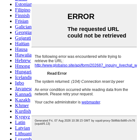
Estonian
Filipino
Finnish
Frisian
Galician
Georgian
Gujarati
Haitian
Hausa
Hawaiian
Hebrew
Hmong
Hungarian
Icelandic
Igbo
Javanese
Kannada
Kazakh
Khmer
Kurdish
Kyrgyz
Latin
Latvian
Lithuanian
Luxembou..