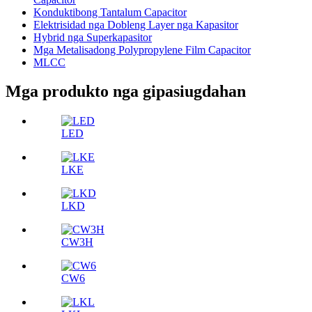
Konduktibong Tantalum Capacitor
Elektrisidad nga Dobleng Layer nga Kapasitor
Hybrid nga Superkapasitor
Mga Metalisadong Polypropylene Film Capacitor
MLCC
Mga produkto nga gipasiugdahan
LED
LKE
LKD
CW3H
CW6