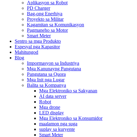
Aplikasyon sa Robot
PD Charger
Bag-ong Enerhiya
Proyekto sa Militar
Kagamitan sa Komunikasyon
Pagmaneho sa Motor
Smart Meter
Sentro sa mga Produkto
Espesyal nga Kapasitor
Mahitungod
Blog
Impormasyon sa Industriya
Mga Kanunayng Pangutana
Pangutana sa Quora
Mga Init nga Lugar
Balita sa Kompanya
Mga Elektroniko sa Sakyanan
AI data server
Robot
Mga drone
LED display
Mga Elektroniko sa Konsumidor
maalamon nga suga
suplay sa kuryente
Smart Meter