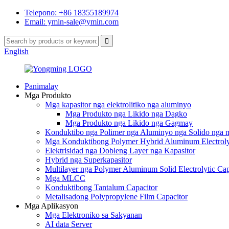
Telepono: +86 18355189974
Email: ymin-sale@ymin.com
English
Panimalay
Mga Produkto
Mga kapasitor nga elektrolitiko nga aluminyo
Mga Produkto nga Likido nga Dagko
Mga Produkto nga Likido nga Gagmay
Konduktibo nga Polimer nga Aluminyo nga Solido nga mg
Mga Konduktibong Polymer Hybrid Aluminum Electrolyt
Elektrisidad nga Dobleng Layer nga Kapasitor
Hybrid nga Superkapasitor
Multilayer nga Polymer Aluminum Solid Electrolytic Cap
Mga MLCC
Konduktibong Tantalum Capacitor
Metalisadong Polypropylene Film Capacitor
Mga Aplikasyon
Mga Elektroniko sa Sakyanan
AI data Server