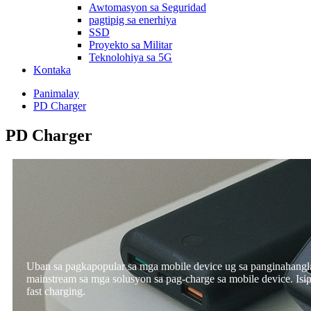
Awtomasyon sa Seguridad
pagtipig sa enerhiya
SSD
Proyekto sa Militar
Teknolohiya sa 5G
Kontaka
Panimalay
PD Charger
PD Charger
Uban sa pagkapopular sa mga mobile device ug sa panginahangla
mainstream sa mga solusyon sa pag-charge sa mobile device. Isi
fast charging.