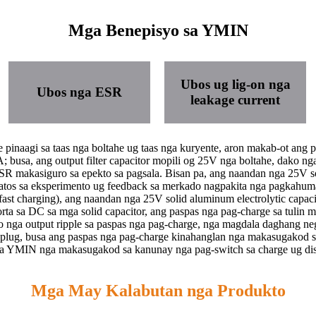
Mga Benepisyo sa YMIN
Ubos ug lig-on nga
Ubos nga ESR
leakage current
 pinaagi sa taas nga boltahe ug taas nga kuryente, aron makab-ot ang
 busa, ang output filter capacitor mopili og 25V nga boltahe, dako n
SR makasiguro sa epekto sa pagsala. Bisan pa, ang naandan nga 25V so
datos sa eksperimento ug feedback sa merkado nagpakita nga pagkahuma
 fast charging), ang naandan nga 25V solid aluminum electrolytic capac
ta sa DC sa mga solid capacitor, ang paspas nga pag-charge sa tulin 
nga output ripple sa paspas nga pag-charge, nga magdala daghang ne
plug, busa ang paspas nga pag-charge kinahanglan nga makasugakod s
o sa YMIN nga makasugakod sa kanunay nga pag-switch sa charge ug di
Mga May Kalabutan nga Produkto