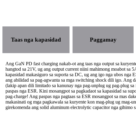
Taas nga kapasidad
Paggamay
Ang GaN PD fast charging nakab-ot ang taas nga output sa kuryente
hangtod sa 21V, ug ang output current niini mahimong moabot sa 5A;
kapasidad makasiguro sa suporta sa DC, ug ang igo nga ubos nga E
ang abilidad sa pag-agwanta sa mga switching shock dili igo. Ang 
(lakip apan dili limitado sa kanunay nga pag-unplug ug pag-plug sa
paspas nga ESR. Kini mosangpot sa pagkadaot sa kapasidad sa supor
pag-charge! Ang paspas nga pagtaas sa ESR mosangpot sa mas dako 
makasinati og mga pagkawala sa kuryente kon mag-plug ug mag-un
girekomenda ang solid aluminum electrolytic capacitor nga gihim