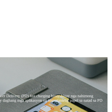
wer Delivery (PD) fast charging hinay-hinay nga nahimong
nay daghang mga aplikasyon ug importanteng papel sa natad sa PD