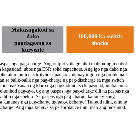
Makasugakod sa
dako
100,000 ka switch
pagdagsang sa
shocks
kuryente
 paspas nga pag-charge. Ang output voltage niini mahimong moabot
ga kapasidad, ubos nga ESR solid capacitors. Ang igo nga dako nga
lid aluminum electrolytic capacitors adunay ingon nga problema:
n sa balik-balik nga pag-charge ug pag-discharge sa mga switch
itors makasinati og klaro nga pagkadunot sa kapasidad, inubanan sa
mokunhod pag-ayo, ug ang paspas nga pag-charge dili na paspas nga
gatibo nga epekto! Sa paspas nga pag-charge, kanunay kang
a kanunay nga pag-charge ug pag-discharge! Tungod niini, among
scharge. Ang mga kinaiya sa performance niini mao ang mosunod.