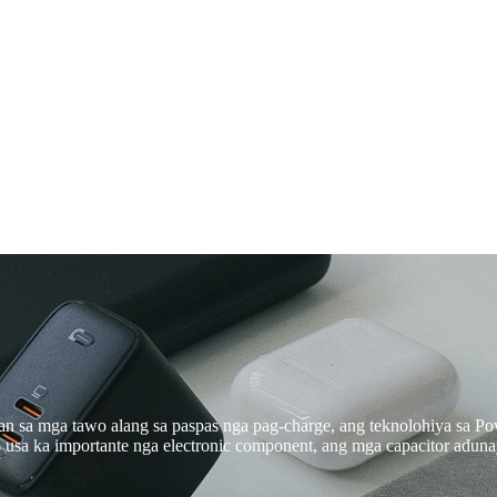
n sa mga tawo alang sa paspas nga pag-charge, ang teknolohiya sa Po
p usa ka importante nga electronic component, ang mga capacitor adu