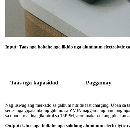
Input: Taas nga boltahe nga likido nga aluminum electrolytic c
Taas nga kapasidad
Paggamay
Nag-uswag ang merkado sa gallium nitride fast charging. Uban sa ta
series nga gipalambo ug gihimo sa YMIN naggamit ug hamtong nga p
sa tibuok makina gikontrol sa 15PPM, aron makab-ot ang pinakamaa
Output: Ubos nga boltahe nga solidong aluminum electrolytic c