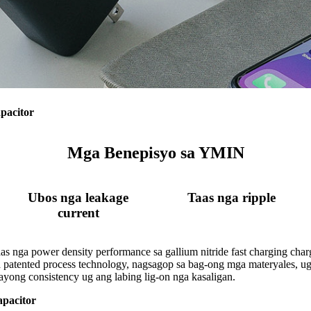
apacitor
Mga Benepisyo sa YMIN
Ubos nga leakage
Taas nga ripple
current
as nga power density performance sa gallium nitride fast charging char
atented process technology, nagsagop sa bag-ong mga materyales, ug n
yong consistency ug ang labing lig-on nga kasaligan.
apacitor