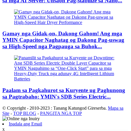
sa mga AI Server: Unsaon Pag-stabilize sa Nano...
Gamay nga Gidak-on, Dakong Gahom! Ang mga
YMIN Capacitor Naghatag og Dakong Pag-uswag
sa High-Speed ​​​​nga Pagpauga sa Buhok...
Paalam sa Pagkahurot sa Kuryente ug Paghunong
sa Pagtrabaho: YMIN's SDB Series Electric...
© Copyright - 2010-2023 : Tanang Katungod Gireserba.
Mapa sa
Site
-
TOP BLOG
-
PANGITA NGA TOP
Ipadala ang Email
x