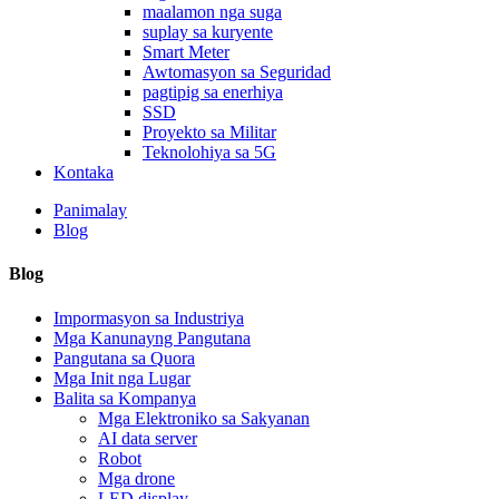
maalamon nga suga
suplay sa kuryente
Smart Meter
Awtomasyon sa Seguridad
pagtipig sa enerhiya
SSD
Proyekto sa Militar
Teknolohiya sa 5G
Kontaka
Panimalay
Blog
Blog
Impormasyon sa Industriya
Mga Kanunayng Pangutana
Pangutana sa Quora
Mga Init nga Lugar
Balita sa Kompanya
Mga Elektroniko sa Sakyanan
AI data server
Robot
Mga drone
LED display