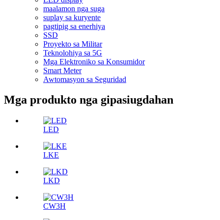
maalamon nga suga
suplay sa kuryente
pagtipig sa enerhiya
SSD
Proyekto sa Militar
Teknolohiya sa 5G
Mga Elektroniko sa Konsumidor
Smart Meter
Awtomasyon sa Seguridad
Mga produkto nga gipasiugdahan
LED
LKE
LKD
CW3H