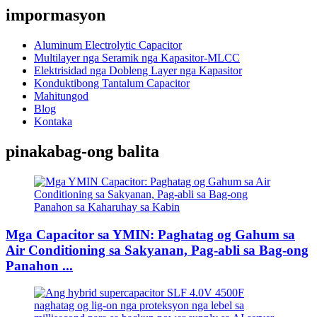
impormasyon
Aluminum Electrolytic Capacitor
Multilayer nga Seramik nga Kapasitor-MLCC
Elektrisidad nga Dobleng Layer nga Kapasitor
Konduktibong Tantalum Capacitor
Mahitungod
Blog
Kontaka
pinakabag-ong balita
Mga Capacitor sa YMIN: Paghatag og Gahum sa
Air Conditioning sa Sakyanan, Pag-abli sa Bag-ong
Panahon ...