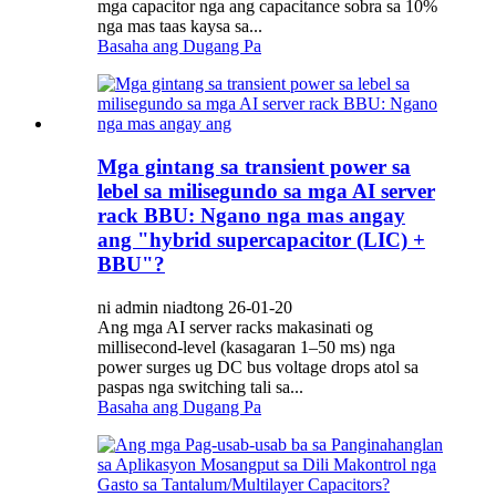
mga capacitor nga ang capacitance sobra sa 10%
nga mas taas kaysa sa...
Basaha ang Dugang Pa
Mga gintang sa transient power sa
lebel sa milisegundo sa mga AI server
rack BBU: Ngano nga mas angay
ang "hybrid supercapacitor (LIC) +
BBU"?
ni admin niadtong 26-01-20
Ang mga AI server racks makasinati og
millisecond-level (kasagaran 1–50 ms) nga
power surges ug DC bus voltage drops atol sa
paspas nga switching tali sa...
Basaha ang Dugang Pa