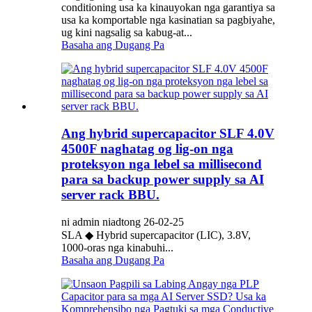
conditioning usa ka kinauyokan nga garantiya sa
usa ka komportable nga kasinatian sa pagbiyahe,
ug kini nagsalig sa kabug-at...
Basaha ang Dugang Pa
Ang hybrid supercapacitor SLF 4.0V
4500F naghatag og lig-on nga
proteksyon nga lebel sa millisecond
para sa backup power supply sa AI
server rack BBU.
ni admin niadtong 26-02-25
SLA ◆ Hybrid supercapacitor (LIC), 3.8V,
1000-oras nga kinabuhi...
Basaha ang Dugang Pa