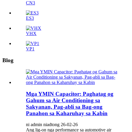
CN3
ES3
VHX
VP1
Blog
Mga YMIN Capacitor: Paghatag og
Gahum sa Air Conditioning sa
Sakyanan, Pag-abli sa Bag-ong
Panahon sa Kaharuhay sa Kabin
ni admin niadtong 26-02-26
Ang lig-on nga performance sa automotive air