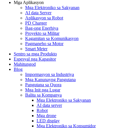
Mga Aplikasyon
Mga Elektroniko sa Sakyanan
AI data Server
Aplikasyon sa Robot
PD Charger
Bag-ong Enerhiya
Proyekto sa Militar
Kagamitan sa Komunikasyon
Pagmaneho sa Motor
Smart Meter
Sentro sa mga Produkto
Espesyal nga Kapasitor
Mahitungod
Blog
Impormasyon sa Industriya
Mga Kanunayng Pangutana
Pangutana sa Quora
Mga Init nga Lugar
Balita sa Kompanya
Mga Elektroniko sa Sakyanan
AI data server
Robot
Mga drone
LED display
Mga Elektroniko sa Konsumidor