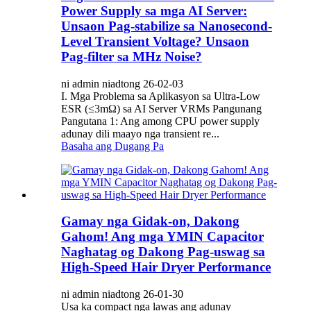
Power Supply sa mga AI Server:
Unsaon Pag-stabilize sa Nanosecond-
Level Transient Voltage? Unsaon
Pag-filter sa MHz Noise?
ni admin niadtong 26-02-03
I. Mga Problema sa Aplikasyon sa Ultra-Low
ESR (≤3mΩ) sa AI Server VRMs Pangunang
Pangutana 1: Ang among CPU power supply
adunay dili maayo nga transient re...
Basaha ang Dugang Pa
Gamay nga Gidak-on, Dakong
Gahom! Ang mga YMIN Capacitor
Naghatag og Dakong Pag-uswag sa
High-Speed ​​​​Hair Dryer Performance
ni admin niadtong 26-01-30
Usa ka compact nga lawas ang adunay