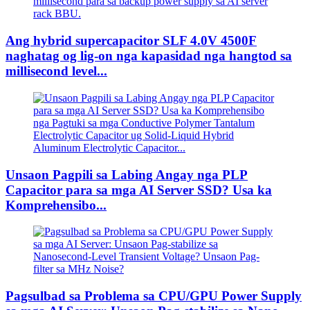
Ang hybrid supercapacitor SLF 4.0V 4500F
naghatag og lig-on nga kapasidad nga hangtod sa
millisecond level...
Unsaon Pagpili sa Labing Angay nga PLP
Capacitor para sa mga AI Server SSD? Usa ka
Komprehensibo...
Pagsulbad sa Problema sa CPU/GPU Power Supply