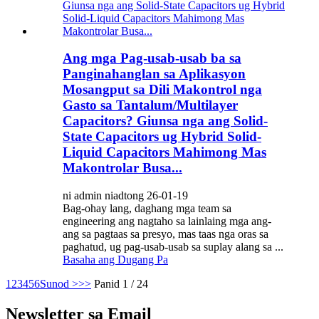
Ang mga Pag-usab-usab ba sa
Panginahanglan sa Aplikasyon
Mosangput sa Dili Makontrol nga
Gasto sa Tantalum/Multilayer
Capacitors? Giunsa nga ang Solid-
State Capacitors ug Hybrid Solid-
Liquid Capacitors Mahimong Mas
Makontrolar Busa...
ni admin niadtong 26-01-19
Bag-ohay lang, daghang mga team sa
engineering ang nagtaho sa lainlaing mga ang-
ang sa pagtaas sa presyo, mas taas nga oras sa
paghatud, ug pag-usab-usab sa suplay alang sa ...
Basaha ang Dugang Pa
1
2
3
4
5
6
Sunod >
>>
Panid 1 / 24
Newsletter sa Email