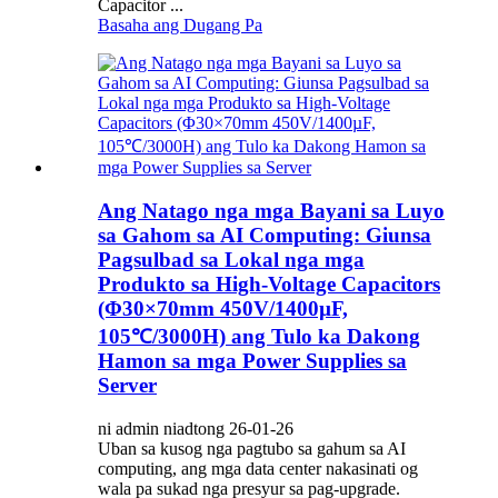
Capacitor ...
Basaha ang Dugang Pa
Ang Natago nga mga Bayani sa Luyo
sa Gahom sa AI Computing: Giunsa
Pagsulbad sa Lokal nga mga
Produkto sa High-Voltage Capacitors
(Φ30×70mm 450V/1400µF,
105℃/3000H) ang Tulo ka Dakong
Hamon sa mga Power Supplies sa
Server
ni admin niadtong 26-01-26
Uban sa kusog nga pagtubo sa gahum sa AI
computing, ang mga data center nakasinati og
wala pa sukad nga presyur sa pag-upgrade.