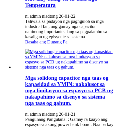
Temperatura
ni admin niadtong 26-01-22
Taliwala sa padayon nga pagngulob sa mga
industrial fan, ang gamay nga capacitor
nahimong importante alang sa pagpalambo sa
kasaligan ug episyente sa sistema...
Basaha ang Dugang Pa
Mga solidong capacitor nga taas og
kapasidad sa YMIN: nakalusot sa
mga limitasyon sa espasyo sa PCB ug
nakapahimo sa disenyo sa sistema
nga taas og gahum.
ni admin niadtong 26-01-21
Pangunang Pangutana: : Gamay ra kaayo ang
espasyo sa akong power bank board. Naa ba kay