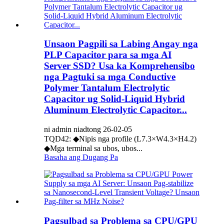
Unsaon Pagpili sa Labing Angay nga
PLP Capacitor para sa mga AI
Server SSD? Usa ka Komprehensibo
nga Pagtuki sa mga Conductive
Polymer Tantalum Electrolytic
Capacitor ug Solid-Liquid Hybrid
Aluminum Electrolytic Capacitor...
ni admin niadtong 26-02-05
TQD42: ◆Nipis nga profile (L7.3×W4.3×H4.2)
◆Mga terminal sa ubos, ubos...
Basaha ang Dugang Pa
Pagsulbad sa Problema sa CPU/GPU