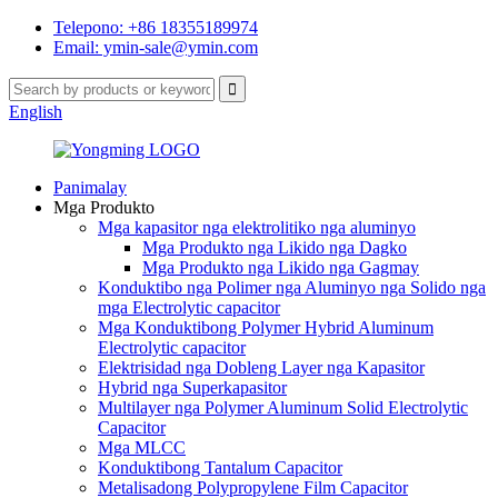
Telepono: +86 18355189974
Email: ymin-sale@ymin.com
English
Panimalay
Mga Produkto
Mga kapasitor nga elektrolitiko nga aluminyo
Mga Produkto nga Likido nga Dagko
Mga Produkto nga Likido nga Gagmay
Konduktibo nga Polimer nga Aluminyo nga Solido nga
mga Electrolytic capacitor
Mga Konduktibong Polymer Hybrid Aluminum
Electrolytic capacitor
Elektrisidad nga Dobleng Layer nga Kapasitor
Hybrid nga Superkapasitor
Multilayer nga Polymer Aluminum Solid Electrolytic
Capacitor
Mga MLCC
Konduktibong Tantalum Capacitor
Metalisadong Polypropylene Film Capacitor