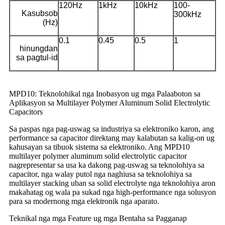
120Hz
1kHz
10kHz
100-
Kasubsob
300kHz
(Hz)
0.1
0.45
0.5
1
hinungdan
sa pagtul-id
MPD10: Teknolohikal nga Inobasyon ug mga Palaaboton sa
Aplikasyon sa Multilayer Polymer Aluminum Solid Electrolytic
Capacitors
Sa paspas nga pag-uswag sa industriya sa elektroniko karon, ang
performance sa capacitor direktang may kalabutan sa kalig-on ug
kahusayan sa tibuok sistema sa elektroniko. Ang MPD10
multilayer polymer aluminum solid electrolytic capacitor
nagrepresentar sa usa ka dakong pag-uswag sa teknolohiya sa
capacitor, nga walay putol nga naghiusa sa teknolohiya sa
multilayer stacking uban sa solid electrolyte nga teknolohiya aron
makahatag og wala pa sukad nga high-performance nga solusyon
para sa modernong mga elektronik nga aparato.
Teknikal nga mga Feature ug mga Bentaha sa Pagganap