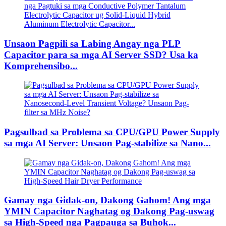
Unsaon Pagpili sa Labing Angay nga PLP
Capacitor para sa mga AI Server SSD? Usa ka
Komprehensibo...
Pagsulbad sa Problema sa CPU/GPU Power Supply
sa mga AI Server: Unsaon Pag-stabilize sa Nano...
Gamay nga Gidak-on, Dakong Gahom! Ang mga
YMIN Capacitor Naghatag og Dakong Pag-uswag
sa High-Speed ​​​​nga Pagpauga sa Buhok...