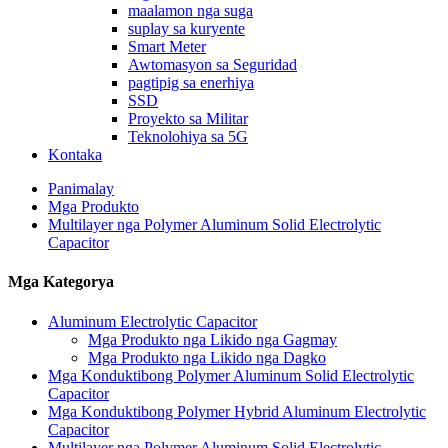
maalamon nga suga
suplay sa kuryente
Smart Meter
Awtomasyon sa Seguridad
pagtipig sa enerhiya
SSD
Proyekto sa Militar
Teknolohiya sa 5G
Kontaka
Panimalay
Mga Produkto
Multilayer nga Polymer Aluminum Solid Electrolytic
Capacitor
Mga Kategorya
Aluminum Electrolytic Capacitor
Mga Produkto nga Likido nga Gagmay
Mga Produkto nga Likido nga Dagko
Mga Konduktibong Polymer Aluminum Solid Electrolytic
Capacitor
Mga Konduktibong Polymer Hybrid Aluminum Electrolytic
Capacitor
Multilayer nga Polymer Aluminum Solid Electrolytic