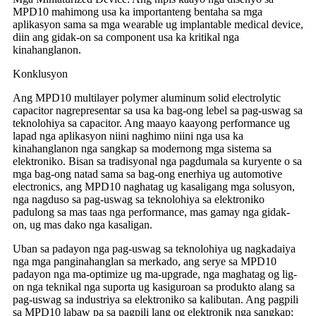
MPD10 mahimong usa ka importanteng bentaha sa mga
aplikasyon sama sa mga wearable ug implantable medical device,
diin ang gidak-on sa component usa ka kritikal nga
kinahanglanon.
Konklusyon
Ang MPD10 multilayer polymer aluminum solid electrolytic
capacitor nagrepresentar sa usa ka bag-ong lebel sa pag-uswag sa
teknolohiya sa capacitor. Ang maayo kaayong performance ug
lapad nga aplikasyon niini naghimo niini nga usa ka
kinahanglanon nga sangkap sa modernong mga sistema sa
elektroniko. Bisan sa tradisyonal nga pagdumala sa kuryente o sa
mga bag-ong natad sama sa bag-ong enerhiya ug automotive
electronics, ang MPD10 naghatag ug kasaligang mga solusyon,
nga nagduso sa pag-uswag sa teknolohiya sa elektroniko
padulong sa mas taas nga performance, mas gamay nga gidak-
on, ug mas dako nga kasaligan.
Uban sa padayon nga pag-uswag sa teknolohiya ug nagkadaiya
nga mga panginahanglan sa merkado, ang serye sa MPD10
padayon nga ma-optimize ug ma-upgrade, nga maghatag og lig-
on nga teknikal nga suporta ug kasiguroan sa produkto alang sa
pag-uswag sa industriya sa elektroniko sa kalibutan. Ang pagpili
sa MPD10 labaw pa sa pagpili lang og elektronik nga sangkap;