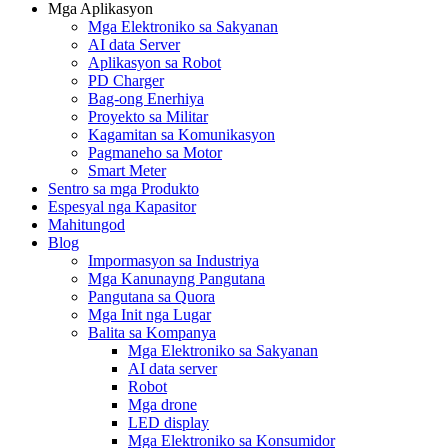
Mga Aplikasyon
Mga Elektroniko sa Sakyanan
AI data Server
Aplikasyon sa Robot
PD Charger
Bag-ong Enerhiya
Proyekto sa Militar
Kagamitan sa Komunikasyon
Pagmaneho sa Motor
Smart Meter
Sentro sa mga Produkto
Espesyal nga Kapasitor
Mahitungod
Blog
Impormasyon sa Industriya
Mga Kanunayng Pangutana
Pangutana sa Quora
Mga Init nga Lugar
Balita sa Kompanya
Mga Elektroniko sa Sakyanan
AI data server
Robot
Mga drone
LED display
Mga Elektroniko sa Konsumidor