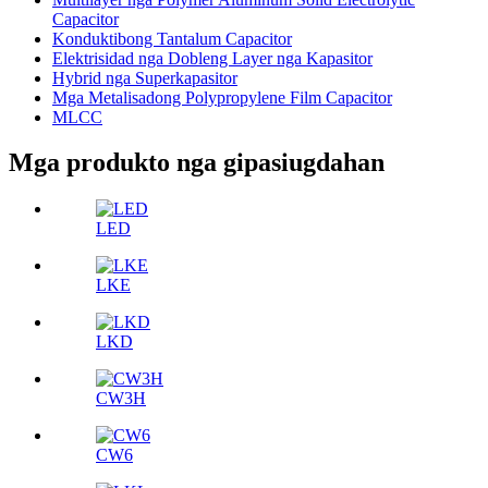
Capacitor
Konduktibong Tantalum Capacitor
Elektrisidad nga Dobleng Layer nga Kapasitor
Hybrid nga Superkapasitor
Mga Metalisadong Polypropylene Film Capacitor
MLCC
Mga produkto nga gipasiugdahan
LED
LKE
LKD
CW3H
CW6