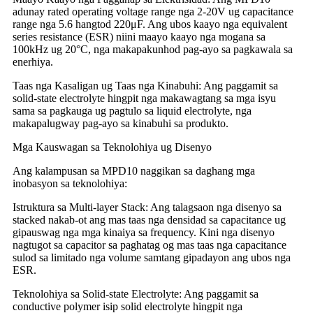
adunay rated operating voltage range nga 2-20V ug capacitance
range nga 5.6 hangtod 220μF. Ang ubos kaayo nga equivalent
series resistance (ESR) niini maayo kaayo nga mogana sa
100kHz ug 20°C, nga makapakunhod pag-ayo sa pagkawala sa
enerhiya.
Taas nga Kasaligan ug Taas nga Kinabuhi: Ang paggamit sa
solid-state electrolyte hingpit nga makawagtang sa mga isyu
sama sa pagkauga ug pagtulo sa liquid electrolyte, nga
makapalugway pag-ayo sa kinabuhi sa produkto.
Mga Kauswagan sa Teknolohiya ug Disenyo
Ang kalampusan sa MPD10 naggikan sa daghang mga
inobasyon sa teknolohiya:
Istruktura sa Multi-layer Stack: Ang talagsaon nga disenyo sa
stacked nakab-ot ang mas taas nga densidad sa capacitance ug
gipauswag nga mga kinaiya sa frequency. Kini nga disenyo
nagtugot sa capacitor sa paghatag og mas taas nga capacitance
sulod sa limitado nga volume samtang gipadayon ang ubos nga
ESR.
Teknolohiya sa Solid-state Electrolyte: Ang paggamit sa
conductive polymer isip solid electrolyte hingpit nga