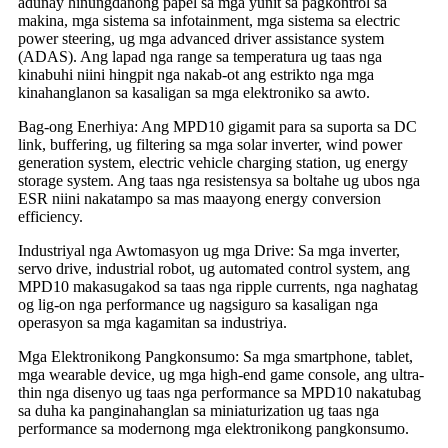
adunay hinungdanong papel sa mga yunit sa pagkontrol sa
makina, mga sistema sa infotainment, mga sistema sa electric
power steering, ug mga advanced driver assistance system
(ADAS). Ang lapad nga range sa temperatura ug taas nga
kinabuhi niini hingpit nga nakab-ot ang estrikto nga mga
kinahanglanon sa kasaligan sa mga elektroniko sa awto.
Bag-ong Enerhiya: Ang MPD10 gigamit para sa suporta sa DC
link, buffering, ug filtering sa mga solar inverter, wind power
generation system, electric vehicle charging station, ug energy
storage system. Ang taas nga resistensya sa boltahe ug ubos nga
ESR niini nakatampo sa mas maayong energy conversion
efficiency.
Industriyal nga Awtomasyon ug mga Drive: Sa mga inverter,
servo drive, industrial robot, ug automated control system, ang
MPD10 makasugakod sa taas nga ripple currents, nga naghatag
og lig-on nga performance ug nagsiguro sa kasaligan nga
operasyon sa mga kagamitan sa industriya.
Mga Elektronikong Pangkonsumo: Sa mga smartphone, tablet,
mga wearable device, ug mga high-end game console, ang ultra-
thin nga disenyo ug taas nga performance sa MPD10 nakatubag
sa duha ka panginahanglan sa miniaturization ug taas nga
performance sa modernong mga elektronikong pangkonsumo.