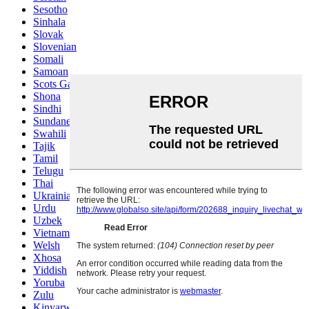
Sesotho
Sinhala
Slovak
Slovenian
Somali
Samoan
Scots Gaelic
Shona
Sindhi
Sundanese
Swahili
Tajik
Tamil
Telugu
Thai
Ukrainian
Urdu
Uzbek
Vietnamese
Welsh
Xhosa
Yiddish
Yoruba
Zulu
Kinyarwanda