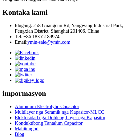
Kontaka kami
Idugang: 258 Guangcun Rd, Yangwang Industrial Park,
Fengxian District, Shanghai 201406, China
Tel: +86 18355189974
Email:
ymin-sale@ymin.com
impormasyon
Aluminum Electrolytic Capacitor
Multilayer nga Seramik nga Kapasitor-MLCC
Elektrisidad nga Dobleng Layer nga Kapasitor
Konduktibong Tantalum Capacitor
Mahitungod
Blog