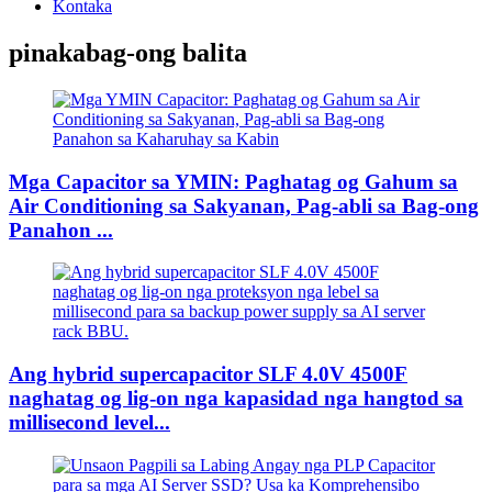
Kontaka
pinakabag-ong balita
Mga Capacitor sa YMIN: Paghatag og Gahum sa
Air Conditioning sa Sakyanan, Pag-abli sa Bag-ong
Panahon ...
Ang hybrid supercapacitor SLF 4.0V 4500F
naghatag og lig-on nga kapasidad nga hangtod sa
millisecond level...