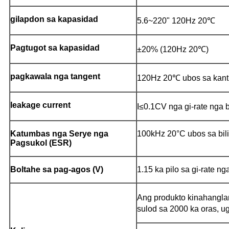
gilapdon sa kapasidad
5.6~220" 120Hz 20℃
Pagtugot sa kapasidad
±20% (120Hz 20℃)
pagkawala nga tangent
120Hz 20℃ ubos sa kanti
leakage current
I≤0.1CV nga gi-rate nga 
Katumbas nga Serye nga
100kHz 20°C ubos sa bili
Pagsukol (ESR)
Boltahe sa pag-agos (V)
1.15 ka pilo sa gi-rate ng
Ang produkto kinahanglan
sulod sa 2000 ka oras, u