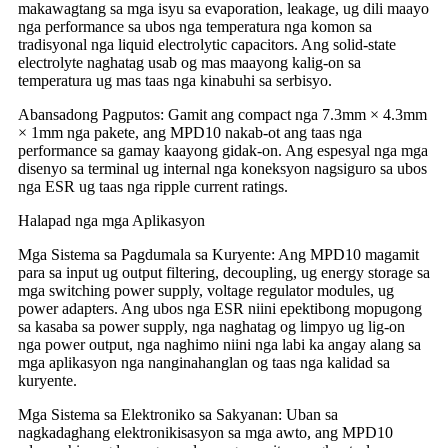
makawagtang sa mga isyu sa evaporation, leakage, ug dili maayo
nga performance sa ubos nga temperatura nga komon sa
tradisyonal nga liquid electrolytic capacitors. Ang solid-state
electrolyte naghatag usab og mas maayong kalig-on sa
temperatura ug mas taas nga kinabuhi sa serbisyo.
Abansadong Pagputos: Gamit ang compact nga 7.3mm × 4.3mm
× 1mm nga pakete, ang MPD10 nakab-ot ang taas nga
performance sa gamay kaayong gidak-on. Ang espesyal nga mga
disenyo sa terminal ug internal nga koneksyon nagsiguro sa ubos
nga ESR ug taas nga ripple current ratings.
Halapad nga mga Aplikasyon
Mga Sistema sa Pagdumala sa Kuryente: Ang MPD10 magamit
para sa input ug output filtering, decoupling, ug energy storage sa
mga switching power supply, voltage regulator modules, ug
power adapters. Ang ubos nga ESR niini epektibong mopugong
sa kasaba sa power supply, nga naghatag og limpyo ug lig-on
nga power output, nga naghimo niini nga labi ka angay alang sa
mga aplikasyon nga nanginahanglan og taas nga kalidad sa
kuryente.
Mga Sistema sa Elektroniko sa Sakyanan: Uban sa
nagkadaghang elektronikisasyon sa mga awto, ang MPD10