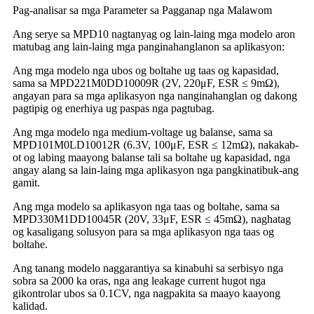
Pag-analisar sa mga Parameter sa Pagganap nga Malawom
Ang serye sa MPD10 nagtanyag og lain-laing mga modelo aron
matubag ang lain-laing mga panginahanglanon sa aplikasyon:
Ang mga modelo nga ubos og boltahe ug taas og kapasidad,
sama sa MPD221M0DD10009R (2V, 220μF, ESR ≤ 9mΩ),
angayan para sa mga aplikasyon nga nanginahanglan og dakong
pagtipig og enerhiya ug paspas nga pagtubag.
Ang mga modelo nga medium-voltage ug balanse, sama sa
MPD101M0LD10012R (6.3V, 100μF, ESR ≤ 12mΩ), nakakab-
ot og labing maayong balanse tali sa boltahe ug kapasidad, nga
angay alang sa lain-laing mga aplikasyon nga pangkinatibuk-ang
gamit.
Ang mga modelo sa aplikasyon nga taas og boltahe, sama sa
MPD330M1DD10045R (20V, 33μF, ESR ≤ 45mΩ), naghatag
og kasaligang solusyon para sa mga aplikasyon nga taas og
boltahe.
Ang tanang modelo naggarantiya sa kinabuhi sa serbisyo nga
sobra sa 2000 ka oras, nga ang leakage current hugot nga
gikontrolar ubos sa 0.1CV, nga nagpakita sa maayo kaayong
kalidad.