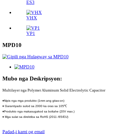
ES3
VHX
VP1
MPD10
Mubo nga Deskripsyon:
Multilayer nga Polymer Aluminum Solid Electrolytic Capacitor
♦Nipis nga mga produkto (1mm ang gitas-on)
♦ Garantiyado sulod sa 2000 ka oras sa 105℃
♦Produkto nga makasugakod sa boltahe (20V max.)
♦ Mga sulat sa direktiba sa RoHS (2011 /65/EU)
Padad-i kami og email