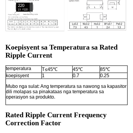
Koepisyent sa Temperatura sa Rated
Ripple Current
temperatura
T≤45℃
45℃
85℃
koepisyent
1
0.7
0.25
Mubo nga sulat: Ang temperatura sa nawong sa kapasitor
dili molapas sa pinakataas nga temperatura sa
operasyon sa produkto.
Rated Ripple Current Frequency
Correction Factor