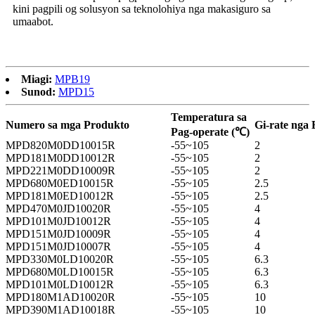
kini pagpili og solusyon sa teknolohiya nga makasiguro sa
umaabot.
Miagi:
MPB19
Sunod:
MPD15
Temperatura sa
Numero sa mga Produkto
Gi-rate nga 
Pag-operate (℃)
MPD820M0DD10015R
-55~105
2
MPD181M0DD10012R
-55~105
2
MPD221M0DD10009R
-55~105
2
MPD680M0ED10015R
-55~105
2.5
MPD181M0ED10012R
-55~105
2.5
MPD470M0JD10020R
-55~105
4
MPD101M0JD10012R
-55~105
4
MPD151M0JD10009R
-55~105
4
MPD151M0JD10007R
-55~105
4
MPD330M0LD10020R
-55~105
6.3
MPD680M0LD10015R
-55~105
6.3
MPD101M0LD10012R
-55~105
6.3
MPD180M1AD10020R
-55~105
10
MPD390M1AD10018R
-55~105
10