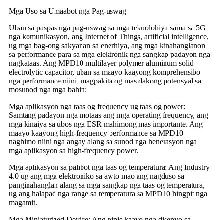
Mga Uso sa Umaabot nga Pag-uswag
Uban sa paspas nga pag-uswag sa mga teknolohiya sama sa 5G
nga komunikasyon, ang Internet of Things, artificial intelligence,
ug mga bag-ong sakyanan sa enerhiya, ang mga kinahanglanon
sa performance para sa mga elektronik nga sangkap padayon nga
nagkataas. Ang MPD10 multilayer polymer aluminum solid
electrolytic capacitor, uban sa maayo kaayong komprehensibo
nga performance niini, magpakita og mas dakong potensyal sa
mosunod nga mga bahin:
Mga aplikasyon nga taas og frequency ug taas og power:
Samtang padayon nga motaas ang mga operating frequency, ang
mga kinaiya sa ubos nga ESR mahimong mas importante. Ang
maayo kaayong high-frequency performance sa MPD10
naghimo niini nga angay alang sa sunod nga henerasyon nga
mga aplikasyon sa high-frequency power.
Mga aplikasyon sa palibot nga taas og temperatura: Ang Industry
4.0 ug ang mga elektroniko sa awto mao ang nagduso sa
panginahanglan alang sa mga sangkap nga taas og temperatura,
ug ang halapad nga range sa temperatura sa MPD10 hingpit nga
magamit.
Mga Miniaturized Device: Ang nipis kaayo nga disenyo sa