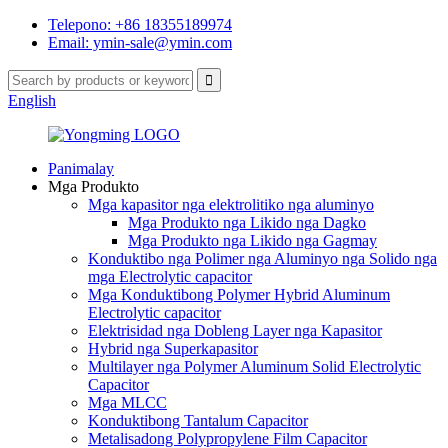
Telepono: +86 18355189974
Email: ymin-sale@ymin.com
English
Panimalay
Mga Produkto
Mga kapasitor nga elektrolitiko nga aluminyo
Mga Produkto nga Likido nga Dagko
Mga Produkto nga Likido nga Gagmay
Konduktibo nga Polimer nga Aluminyo nga Solido nga
mga Electrolytic capacitor
Mga Konduktibong Polymer Hybrid Aluminum
Electrolytic capacitor
Elektrisidad nga Dobleng Layer nga Kapasitor
Hybrid nga Superkapasitor
Multilayer nga Polymer Aluminum Solid Electrolytic
Capacitor
Mga MLCC
Konduktibong Tantalum Capacitor
Metalisadong Polypropylene Film Capacitor