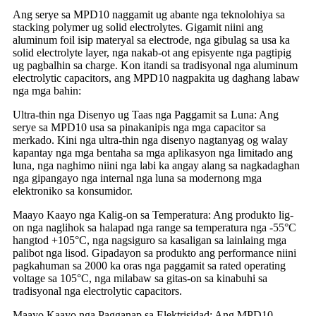
Ang serye sa MPD10 naggamit ug abante nga teknolohiya sa
stacking polymer ug solid electrolytes. Gigamit niini ang
aluminum foil isip materyal sa electrode, nga gibulag sa usa ka
solid electrolyte layer, nga nakab-ot ang episyente nga pagtipig
ug pagbalhin sa charge. Kon itandi sa tradisyonal nga aluminum
electrolytic capacitors, ang MPD10 nagpakita ug daghang labaw
nga mga bahin:
Ultra-thin nga Disenyo ug Taas nga Paggamit sa Luna: Ang
serye sa MPD10 usa sa pinakanipis nga mga capacitor sa
merkado. Kini nga ultra-thin nga disenyo nagtanyag og walay
kapantay nga mga bentaha sa mga aplikasyon nga limitado ang
luna, nga naghimo niini nga labi ka angay alang sa nagkadaghan
nga gipangayo nga internal nga luna sa modernong mga
elektroniko sa konsumidor.
Maayo Kaayo nga Kalig-on sa Temperatura: Ang produkto lig-
on nga naglihok sa halapad nga range sa temperatura nga -55°C
hangtod +105°C, nga nagsiguro sa kasaligan sa lainlaing mga
palibot nga lisod. Gipadayon sa produkto ang performance niini
pagkahuman sa 2000 ka oras nga paggamit sa rated operating
voltage sa 105°C, nga milabaw sa gitas-on sa kinabuhi sa
tradisyonal nga electrolytic capacitors.
Maayo Kaayo nga Pagganap sa Elektrisidad: Ang MPD10