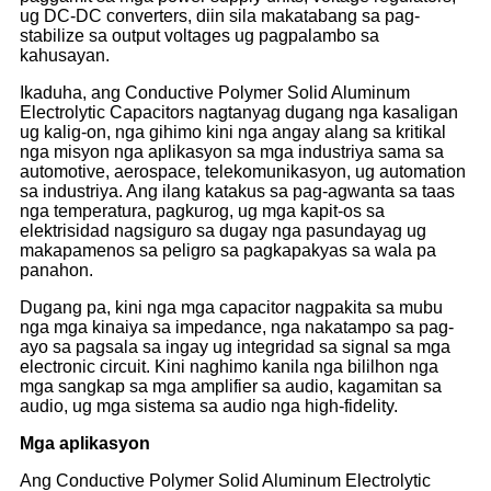
ug DC-DC converters, diin sila makatabang sa pag-
stabilize sa output voltages ug pagpalambo sa
kahusayan.
Ikaduha, ang Conductive Polymer Solid Aluminum
Electrolytic Capacitors nagtanyag dugang nga kasaligan
ug kalig-on, nga gihimo kini nga angay alang sa kritikal
nga misyon nga aplikasyon sa mga industriya sama sa
automotive, aerospace, telekomunikasyon, ug automation
sa industriya. Ang ilang katakus sa pag-agwanta sa taas
nga temperatura, pagkurog, ug mga kapit-os sa
elektrisidad nagsiguro sa dugay nga pasundayag ug
makapamenos sa peligro sa pagkapakyas sa wala pa
panahon.
Dugang pa, kini nga mga capacitor nagpakita sa mubu
nga mga kinaiya sa impedance, nga nakatampo sa pag-
ayo sa pagsala sa ingay ug integridad sa signal sa mga
electronic circuit. Kini naghimo kanila nga bililhon nga
mga sangkap sa mga amplifier sa audio, kagamitan sa
audio, ug mga sistema sa audio nga high-fidelity.
Mga aplikasyon
Ang Conductive Polymer Solid Aluminum Electrolytic