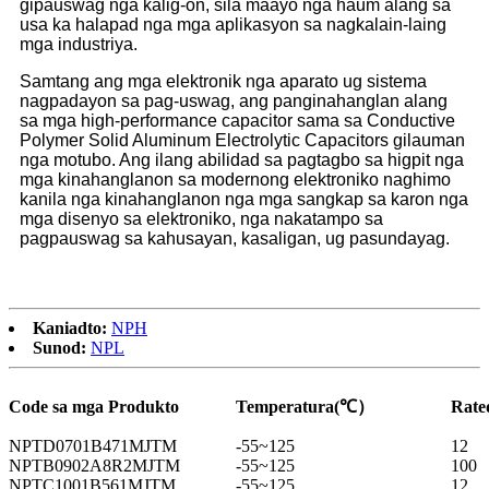
gipauswag nga kalig-on, sila maayo nga haum alang sa
usa ka halapad nga mga aplikasyon sa nagkalain-laing
mga industriya.
Samtang ang mga elektronik nga aparato ug sistema
nagpadayon sa pag-uswag, ang panginahanglan alang
sa mga high-performance capacitor sama sa Conductive
Polymer Solid Aluminum Electrolytic Capacitors gilauman
nga motubo. Ang ilang abilidad sa pagtagbo sa higpit nga
mga kinahanglanon sa modernong elektroniko naghimo
kanila nga kinahanglanon nga mga sangkap sa karon nga
mga disenyo sa elektroniko, nga nakatampo sa
pagpauswag sa kahusayan, kasaligan, ug pasundayag.
Kaniadto:
NPH
Sunod:
NPL
Code sa mga Produkto
Temperatura(℃）
Rate
NPTD0701B471MJTM
-55~125
12
NPTB0902A8R2MJTM
-55~125
100
NPTC1001B561MJTM
-55~125
12