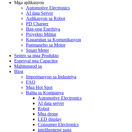
Mga aplikasyon
Automotive Electronics
AI data Server
Aplikasyon sa Robot
PD Charger
Bag-ong Enerhiya
Proyekto Militar
Kagamitan sa Komunikasyon
Pagmaneho sa Motor
Smart Meter
Sentro sa mga Produkto
Espesyal nga Capacitor
Mahitungod sa
Blog
Impormasyon sa Industriya
FAQ
Mga Hot Spot
Balita sa Kompanya
Automotive Electronics
AI data server
Robot
Mga drone
LED display
Consumer Electronics
intelihenteng suga