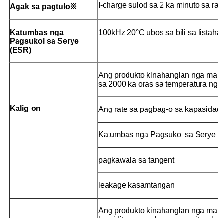
I-charge sulod sa 2 ka minuto sa r
Agak sa pagtulo※
Katumbas nga
100kHz 20°C ubos sa bili sa lista
Pagsukol sa Serye
(ESR)
Ang produkto kinahanglan nga mak
sa 2000 ka oras sa temperatura ng
Kalig-on
Ang rate sa pagbag-o sa kapasida
Katumbas nga Pagsukol sa Serye
pagkawala sa tangent
leakage kasamtangan
Ang produkto kinahanglan nga ma