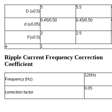
5
5.5
D (±0.5)
0.45/0.50
0.45/0.50
d (±0.05)
2
2.5
F(±0.5)
a
1
Ripple Current Frequency Correction
Coefficient
120Hz
Frequency (Hz)
0.05
correction factor