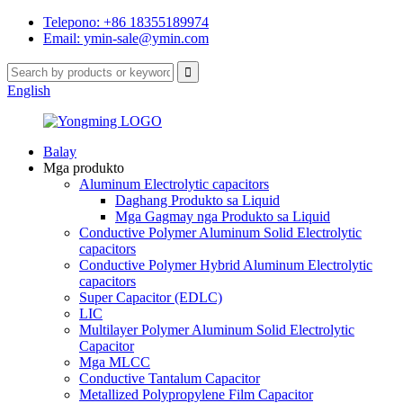
Telepono: +86 18355189974
Email: ymin-sale@ymin.com
English
Balay
Mga produkto
Aluminum Electrolytic capacitors
Daghang Produkto sa Liquid
Mga Gagmay nga Produkto sa Liquid
Conductive Polymer Aluminum Solid Electrolytic
capacitors
Conductive Polymer Hybrid Aluminum Electrolytic
capacitors
Super Capacitor (EDLC)
LIC
Multilayer Polymer Aluminum Solid Electrolytic
Capacitor
Mga MLCC
Conductive Tantalum Capacitor
Metallized Polypropylene Film Capacitor