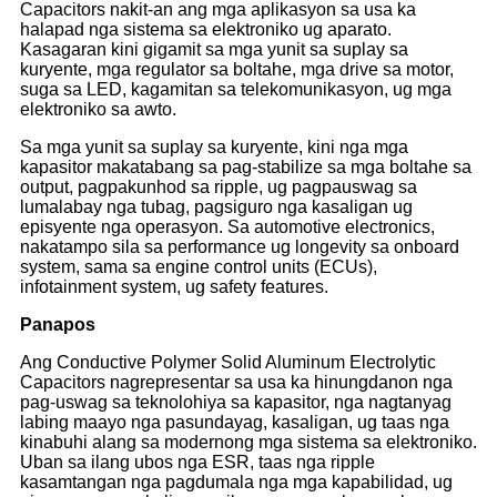
Capacitors nakit-an ang mga aplikasyon sa usa ka
halapad nga sistema sa elektroniko ug aparato.
Kasagaran kini gigamit sa mga yunit sa suplay sa
kuryente, mga regulator sa boltahe, mga drive sa motor,
suga sa LED, kagamitan sa telekomunikasyon, ug mga
elektroniko sa awto.
Sa mga yunit sa suplay sa kuryente, kini nga mga
kapasitor makatabang sa pag-stabilize sa mga boltahe sa
output, pagpakunhod sa ripple, ug pagpauswag sa
lumalabay nga tubag, pagsiguro nga kasaligan ug
episyente nga operasyon. Sa automotive electronics,
nakatampo sila sa performance ug longevity sa onboard
system, sama sa engine control units (ECUs),
infotainment system, ug safety features.
Panapos
Ang Conductive Polymer Solid Aluminum Electrolytic
Capacitors nagrepresentar sa usa ka hinungdanon nga
pag-uswag sa teknolohiya sa kapasitor, nga nagtanyag
labing maayo nga pasundayag, kasaligan, ug taas nga
kinabuhi alang sa modernong mga sistema sa elektroniko.
Uban sa ilang ubos nga ESR, taas nga ripple
kasamtangan nga pagdumala nga mga kapabilidad, ug