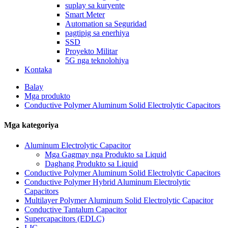
suplay sa kuryente
Smart Meter
Automation sa Seguridad
pagtipig sa enerhiya
SSD
Proyekto Militar
5G nga teknolohiya
Kontaka
Balay
Mga produkto
Conductive Polymer Aluminum Solid Electrolytic Capacitors
Mga kategoriya
Aluminum Electrolytic Capacitor
Mga Gagmay nga Produkto sa Liquid
Daghang Produkto sa Liquid
Conductive Polymer Aluminum Solid Electrolytic Capacitors
Conductive Polymer Hybrid Aluminum Electrolytic
Capacitors
Multilayer Polymer Aluminum Solid Electrolytic Capacitor
Conductive Tantalum Capacitor
Supercapacitors (EDLC)
LIC