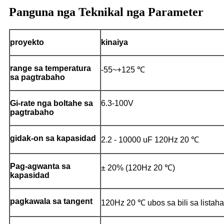
Panguna nga Teknikal nga Parameter
proyekto
kinaiya
range sa temperatura
-55~+125 ℃
sa pagtrabaho
Gi-rate nga boltahe sa
6.3-100V
pagtrabaho
gidak-on sa kapasidad
2.2 - 10000 uF 120Hz 20 ℃
Pag-agwanta sa
± 20% (120Hz 20 ℃)
kapasidad
pagkawala sa tangent
120Hz 20 ℃ ubos sa bili sa listah