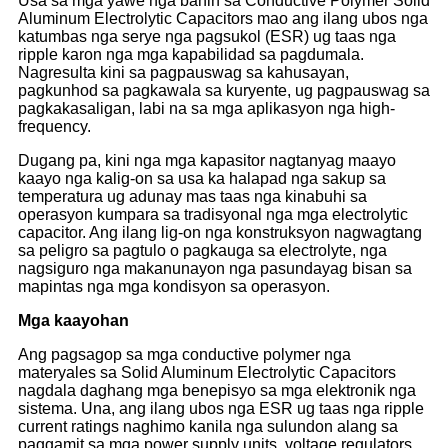
Usa sa mga yawe nga bahin sa Conductive Polymer Solid
Aluminum Electrolytic Capacitors mao ang ilang ubos nga
katumbas nga serye nga pagsukol (ESR) ug taas nga
ripple karon nga mga kapabilidad sa pagdumala.
Nagresulta kini sa pagpauswag sa kahusayan,
pagkunhod sa pagkawala sa kuryente, ug pagpauswag sa
pagkakasaligan, labi na sa mga aplikasyon nga high-
frequency.
Dugang pa, kini nga mga kapasitor nagtanyag maayo
kaayo nga kalig-on sa usa ka halapad nga sakup sa
temperatura ug adunay mas taas nga kinabuhi sa
operasyon kumpara sa tradisyonal nga mga electrolytic
capacitor. Ang ilang lig-on nga konstruksyon nagwagtang
sa peligro sa pagtulo o pagkauga sa electrolyte, nga
nagsiguro nga makanunayon nga pasundayag bisan sa
mapintas nga mga kondisyon sa operasyon.
Mga kaayohan
Ang pagsagop sa mga conductive polymer nga
materyales sa Solid Aluminum Electrolytic Capacitors
nagdala daghang mga benepisyo sa mga elektronik nga
sistema. Una, ang ilang ubos nga ESR ug taas nga ripple
current ratings naghimo kanila nga sulundon alang sa
paggamit sa mga power supply units, voltage regulators,