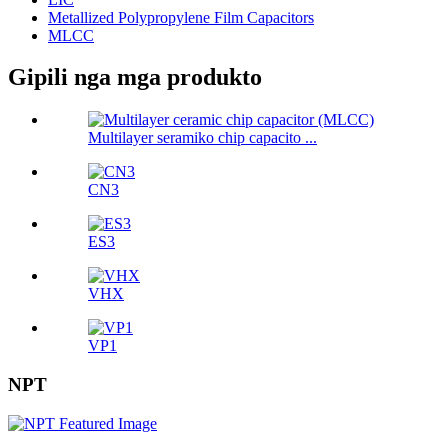
Metallized Polypropylene Film Capacitors
MLCC
Gipili nga mga produkto
Multilayer seramiko chip capacito ...
CN3
ES3
VHX
VP1
NPT